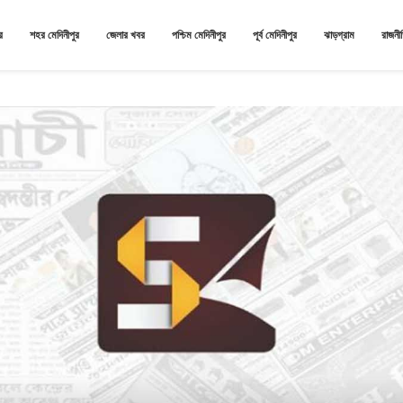
র
শহর মেদিনীপুর
জেলার খবর
পশ্চিম মেদিনীপুর
পূর্ব মেদিনীপুর
ঝাড়গ্রাম
রাজনী