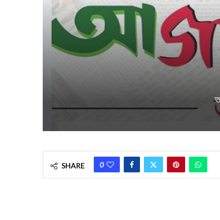
আ
0
SHARE