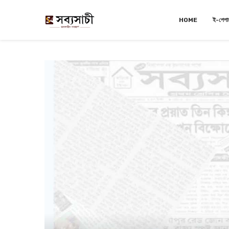
HOME
ই-পেপা