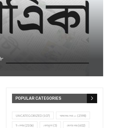
২৮
POPULAR CATEGORIES
UNCATEGORIZED
(107)
আজকের সেরা ১০
(2598)
ই-পেপার
(2106)
খেলাধূলো
(5)
জেলার খবর
(602)