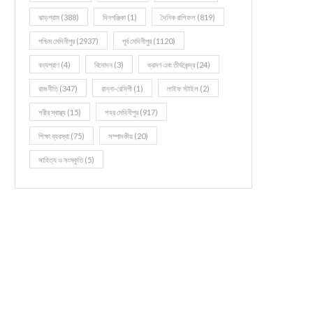
ঝাড়গ্রাম
(388)
দিনপঞ্জিকা
(1)
দৈনিক রাশিফল
(819)
পশ্চিম মেদিনীপুর
(2937)
পূর্ব মেদিনীপুর
(1120)
বন্যপ্রাণ
(4)
বিনোদন
(3)
ভ্রমণ এবং তীর্থকেন্দ্র
(24)
রাজনীতি
(347)
রান্না-রেসিপী
(1)
লাইফ স্টাইল
(2)
শরীর স্বাস্থ্য
(15)
শহর মেদিনীপুর
(917)
শিক্ষা ব্যবস্থা
(75)
সম্পাদকীয়
(20)
সাহিত্য ও সংস্কৃতি
(5)