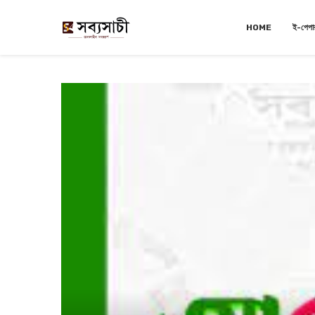
HOME
ই-পেপা