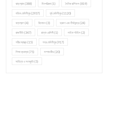
ঝাড়গ্রাম
(388)
দিনপঞ্জিকা
(1)
দৈনিক রাশিফল
(819)
পশ্চিম মেদিনীপুর
(2937)
পূর্ব মেদিনীপুর
(1120)
বন্যপ্রাণ
(4)
বিনোদন
(3)
ভ্রমণ এবং তীর্থকেন্দ্র
(24)
রাজনীতি
(347)
রান্না-রেসিপী
(1)
লাইফ স্টাইল
(2)
শরীর স্বাস্থ্য
(15)
শহর মেদিনীপুর
(917)
শিক্ষা ব্যবস্থা
(75)
সম্পাদকীয়
(20)
সাহিত্য ও সংস্কৃতি
(5)