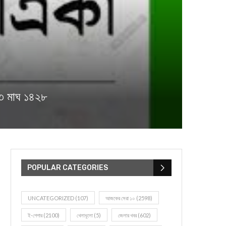
৩ মাঘ ১৪২৮
POPULAR CATEGORIES
UNCATEGORIZED
(107)
আজকের সেরা ১০
(2598)
ই-পেপার
(2100)
খেলাধূলো
(5)
জেলার খবর
(602)