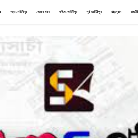
র
শহর মেদিনীপুর
জেলার খবর
পশ্চিম মেদিনীপুর
পূর্ব মেদিনীপুর
ঝাড়গ্রাম
রাজনী