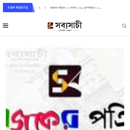
TOP POSTS
আজকের পত্রিকা – ৬ আগস্ট ২০২৬, বৃহস্পতিবার– ২০...