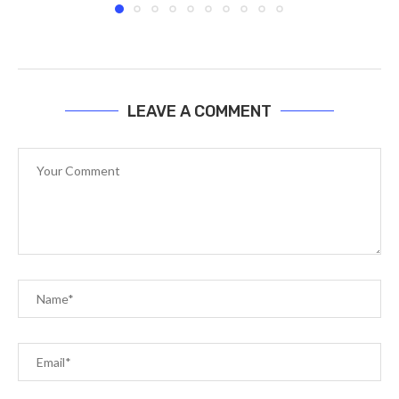
আজকের পত্রিকা – ২৯ এপ্রিল ২০২৪, বাঃ – ১৬ বৈশাখ...
April 29, 2024
LEAVE A COMMENT