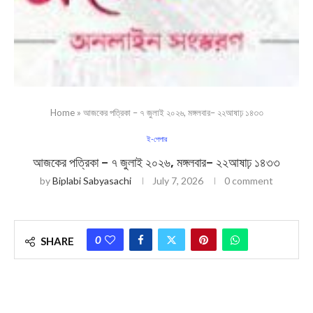
Home
»
আজকের পত্রিকা – ৭ জুলাই ২০২৬, মঙ্গলবার– ২২আষাঢ় ১৪৩৩
ই-পেপার
আজকের পত্রিকা – ৭ জুলাই ২০২৬, মঙ্গলবার– ২২আষাঢ় ১৪৩৩
by
Biplabi Sabyasachi
July 7, 2026
0 comment
0
SHARE