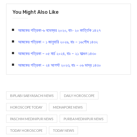
Biplabi Sabyasachi Largest Bengali News
paper
You Might Also Like
আজকের পত্রিকা-৬ নভেম্বর ২০২০, বাং- ২০ কার্ত্তিক ১৪২৭
আজকের পত্রিকা – ১ জানুযারি ২০২৬, বাঃ – ১৬পৌষ ১৪৩২
আজকের পত্রিকা – ০৫ মার্চ ২০২৪, বাঃ – ২১ ফাল্গুন ১৪৩০
আজকের পত্রিকা – ২৪ আগস্ট ২০২৩, বাঃ – ০৬ ভাদ্র ১৪৩০
BIPLABI SABYASACHI NEWS
DAILY HOROSCOPE
HOROSCOPE TODAY
MIDNAPORE NEWS