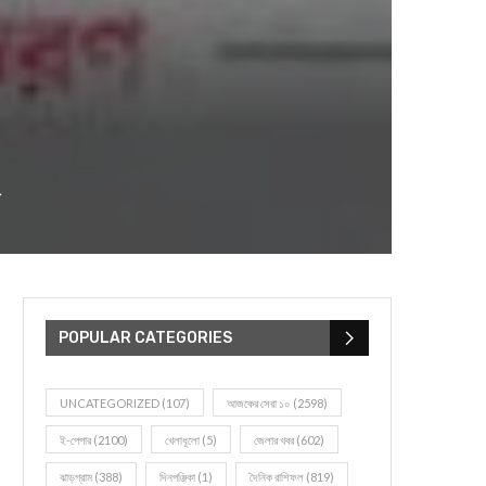
২
POPULAR CATEGORIES
UNCATEGORIZED
(107)
আজকের সেরা ১০
(2598)
ই-পেপার
(2100)
খেলাধূলো
(5)
জেলার খবর
(602)
ঝাড়গ্রাম
(388)
দিনপঞ্জিকা
(1)
দৈনিক রাশিফল
(819)