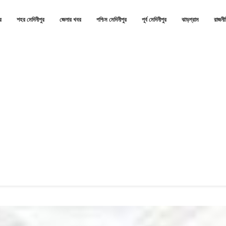
র
শহর মেদিনীপুর
জেলার খবর
পশ্চিম মেদিনীপুর
পূর্ব মেদিনীপুর
ঝাড়গ্রাম
রাজনী