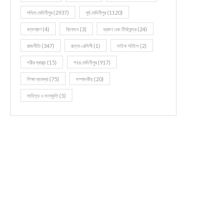
পশ্চিম মেদিনীপুর
(2937)
পূর্ব মেদিনীপুর
(1120)
বন্যপ্রাণ
(4)
বিনোদন
(3)
ভ্রমণ এবং তীর্থকেন্দ্র
(24)
রাজনীতি
(347)
রান্না-রেসিপী
(1)
লাইফ স্টাইল
(2)
শরীর স্বাস্থ্য
(15)
শহর মেদিনীপুর
(917)
শিক্ষা ব্যবস্থা
(75)
সম্পাদকীয়
(20)
সাহিত্য ও সংস্কৃতি
(5)