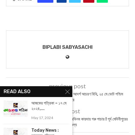
BIPLABI SABYASACHI
previous post
READ ALSO
Paschim Medinipur : লাগু হয়ে গেল আদর্শ আচরণ বিধি, ২৫ মে ভোট পশ্চিম
মেদিনীপুরে
আজকের পত্রিকা – ১৭ মে
২০২৪,...
next post
May 17, 2024
Cattle Smuggling : তেলের ট্যাঙ্কারে অভিনব কায়দায় গরু পাচার ! পূর্ব মেদিনীপুরের
ঘটনায় চাঞ্চল্য
Today News :