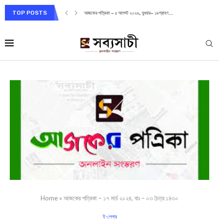
TOP POSTS
আজকের পত্রিকা – ৫ আগস্ট ২০২৬, বুধবার– ১৯শ্রাবণ...
Home
»
আজকের পত্রিকা – ১৭ মার্চ ২০২৪, বাঃ – ০৩ চৈত্র ১৪৩০
ই-পেপার