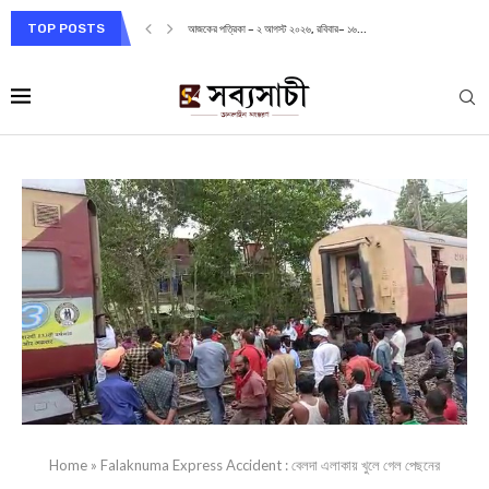
TOP POSTS
আজকের পত্রিকা – ২ আগস্ট ২০২৬, রবিবার– ১৬...
Home
»
Falaknuma Express Accident : বেলদা এলাকায় খুলে গেল পেছনের