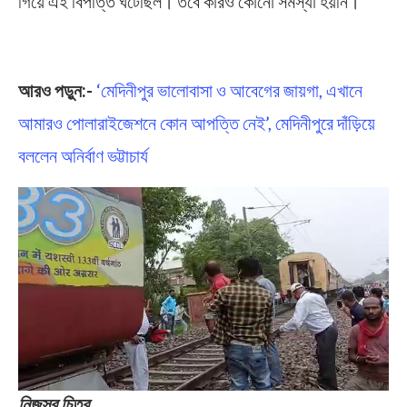
গিয়ে এই বিপত্তি ঘটেছিল। তবে কারও কোনো সমস্যা হয়নি।
Falaknuma Express Accident
আরও পড়ুন:-
‘মেদিনীপুর ভালোবাসা ও আবেগের জায়গা, এখানে
আমারও পোলারাইজেশনে কোন আপত্তি নেই’, মেদিনীপুরে দাঁড়িয়ে
বললেন অনির্বাণ ভট্টাচার্য
নিজস্ব চিত্র