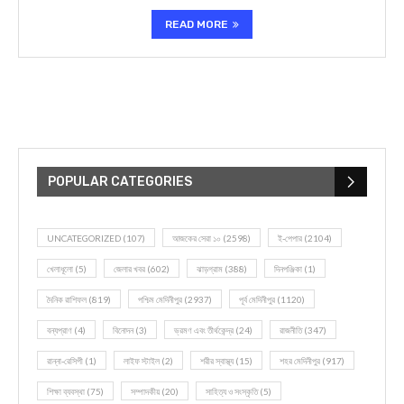
READ MORE
POPULAR CATEGORIES
UNCATEGORIZED
(107)
আজকের সেরা ১০
(2598)
ই-পেপার
(2104)
খেলাধূলো
(5)
জেলার খবর
(602)
ঝাড়গ্রাম
(388)
দিনপঞ্জিকা
(1)
দৈনিক রাশিফল
(819)
পশ্চিম মেদিনীপুর
(2937)
পূর্ব মেদিনীপুর
(1120)
বন্যপ্রাণ
(4)
বিনোদন
(3)
ভ্রমণ এবং তীর্থকেন্দ্র
(24)
রাজনীতি
(347)
রান্না-রেসিপী
(1)
লাইফ স্টাইল
(2)
শরীর স্বাস্থ্য
(15)
শহর মেদিনীপুর
(917)
শিক্ষা ব্যবস্থা
(75)
সম্পাদকীয়
(20)
সাহিত্য ও সংস্কৃতি
(5)