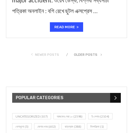
major accident. ওয়েব ডেস্ক, বিপ্লবী সব্যসাচী
পত্রিকা অনলাইন : বগি রেখে ছুটল এক্সপ্রেস …
READ MORE
NEWER POSTS
OLDER POSTS
POPULAR CATEGORIES
UNCATEGORIZED
(107)
আজকের সেরা ১০
(2598)
ই-পেপার
(2104)
খেলাধূলো
(5)
জেলার খবর
(602)
ঝাড়গ্রাম
(388)
দিনপঞ্জিকা
(1)