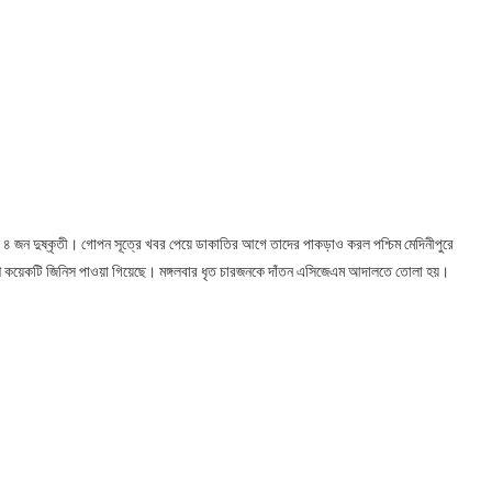
ল ৪ জন দুষ্কৃতী। গোপন সূত্রে খবর পেয়ে ডাকাতির আগে তাদের পাকড়াও করল পশ্চিম মেদিনীপুরে
েশ কয়েকটি জিনিস পাওয়া গিয়েছে। মঙ্গলবার ধৃত চারজনকে দাঁতন এসিজেএম আদালতে তোলা হয়।