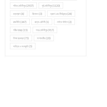
পশ্চিম মেদিনীপুর
(2937)
পূর্ব মেদিনীপুর
(1120)
বন্যপ্রাণ
(4)
বিনোদন
(3)
ভ্রমণ এবং তীর্থকেন্দ্র
(24)
রাজনীতি
(347)
রান্না-রেসিপী
(1)
লাইফ স্টাইল
(2)
শরীর স্বাস্থ্য
(15)
শহর মেদিনীপুর
(917)
শিক্ষা ব্যবস্থা
(75)
সম্পাদকীয়
(20)
সাহিত্য ও সংস্কৃতি
(5)