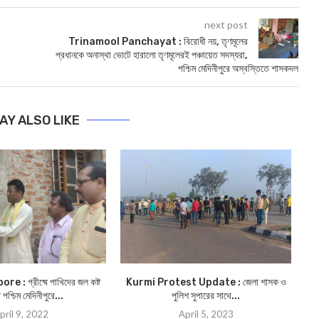
next post
Trinamool Panchayat : বিরোধী নয়, তৃণমূলের
প্রধানকে অনাস্থা ভোটে হারালো তৃণমূলেরই পঞ্চায়েত সদস্যরা,
পশ্চিম মেদিনীপুরে অস্বস্তিতে শাসকদল
AY ALSO LIKE
: গ্রীষ্মে পাখিদের জল কষ্ট
Kurmi Protest Update : জেলা শাসক ও
টা
 পশ্চিম মেদিনীপুরে...
পুলিশ সুপারের সাথে...
pril 9, 2022
April 5, 2023