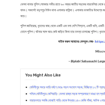
বেলদা থানার পুলিশ সোমবার গভীর রাতে ৬০ নম্বর জাতীয় সড়কের বারবেলিয়া থেকে ৪ জন
যাদব। সকলেই খড়্গপুর টাউন থানা এলাকার বাসিন্দা। এলাকায় ডাকাতির উদ্দেশ্য
করে।
পুলিশ জানিয়েছে, ধৃতদের কাছ থেকে একটি এক নলা দেশি পিস্তল, একটি গুলি, একট
তোলে পুলিশ। ঘটনার সঙ্গে আর কেউ জড়িত কিনা তার তদন্ত চালাচ্ছে পুলিশ। ধৃতদে
লাইক করুন আমাদের ফেসবুক পেজ-
https
Miscr
– Biplabi Sabyasachi Lar
You Might Also Like
মেদিনীপুর সদরে ভারি বর্ষণে ভেঙে পড়ল সংযোগ সড়ক, বিচ্ছিন্ন ১২ টি গ্রা
পশ্চিম মেদিনীপুরে কেশিয়াড়ি- বেলদা রাজ্য সড়ক সম্প্রসারণে ভাঙা হল স্থায়ী
নারায়নগড়ে সবজি বোঝাই গাড়ি থেকে উদ্ধার ১৪০ কেজি গাঁজা, আটক ২পাচ