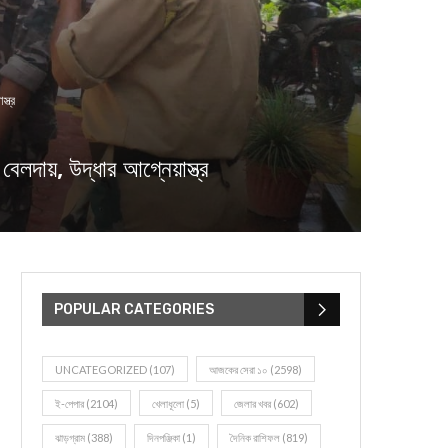
্ত্র
ায়, উদ্ধার আগ্নেয়াস্ত্র
POPULAR CATEGORIES
UNCATEGORIZED
(107)
আজকের সেরা ১০
(2598)
ই-পেপার
(2104)
খেলাধূলো
(5)
জেলার খবর
(602)
ঝাড়গ্রাম
(388)
দিনপঞ্জিকা
(1)
দৈনিক রাশিফল
(819)