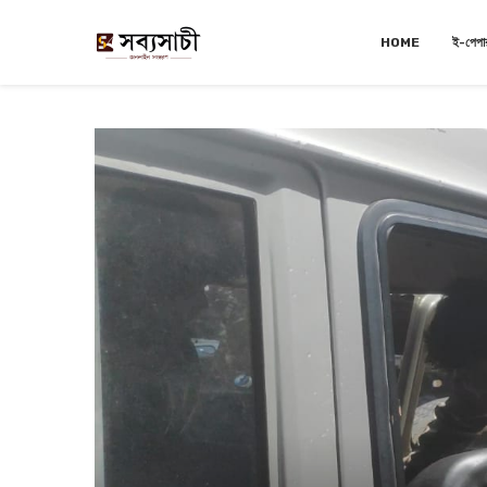
HOME
ই-পেপা