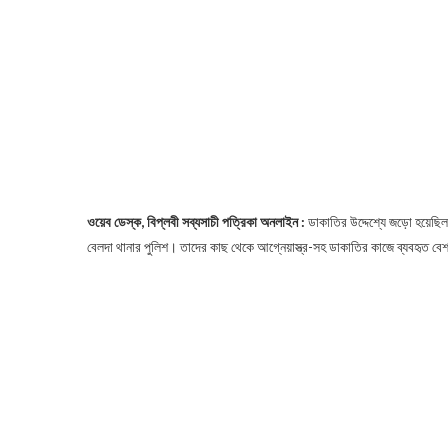
ওয়েব ডেস্ক, বিপ্লবী সব্যসাচী পত্রিকা অনলাইন :
ডাকাতির উদ্দেশ্যে জড়ো হয়েছি
বেলদা থানার পুলিশ। তাদের কাছ থেকে আগ্নেয়াস্ত্র-সহ ডাকাতির কাজে ব্যবহৃত ব