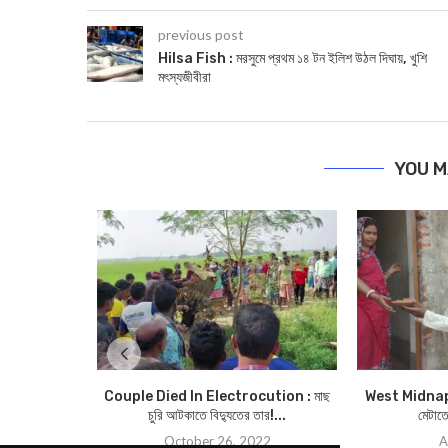
previous post
Hilsa Fish : মরসুমে প্রথম ১৪ টন ইলিশ উঠল দিঘায়, খুশি
মৎস্যজীবীরা
YOU M
Couple Died In Electrocution : মাছ
West Midnapore 
চুরি আটকাতে বিদ্যুতের তার!...
মেটাতে
October 26, 2022
A