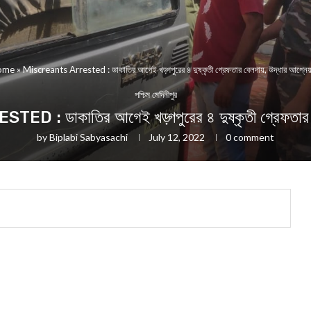
ome
»
Miscreants Arrested : ডাকাতির আগেই খড়্গপু্রের ৪ দুষ্কৃতী গ্রেফতার বেলদায়, উদ্ধার আগ্নেয়াস
পশ্চিম মেদিনীপুর
ডাকাতির আগেই খড়্গপু্রের ৪ দুষ্কৃতী গ্রেফতার বেলদ
by
Biplabi Sabyasachi
July 12, 2022
0 comment