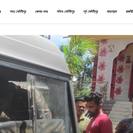
র
শহর মেদিনীপুর
জেলার খবর
পশ্চিম মেদিনীপুর
পূর্ব মেদিনীপুর
ঝাড়গ্রাম
রাজনী