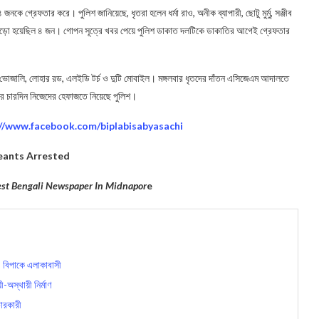
কে গ্রেফতার করে। পুলিশ জানিয়েছে, ধৃতরা হলেন ধর্মা রাও, অনীক ব্যাপারী, ছোটু মুর্মু, সঞ্জীব
ে জড়ো হয়েছিল ৪ জন। গোপন সূত্রে খবর পেয়ে পুলিশ ডাকাত দলটিকে ডাকাতির আগেই গ্রেফতার
ি ভোজালি, লোহার রড, এলইডি টর্চ ও দুটি মোবাইল। মঙ্গলবার ধৃতদের দাঁতন এসিজেএম আদালতে
র চারদিন নিজেদের হেফাজতে নিয়েছে পুলিশ।
://www.facebook.com/biplabisabyasachi
eants Arrested
gest Bengali Newspaper In Midnapor
e
ম, বিপাকে এলাকাবাসী
-অস্থায়ী নির্মাণ
ারকারী