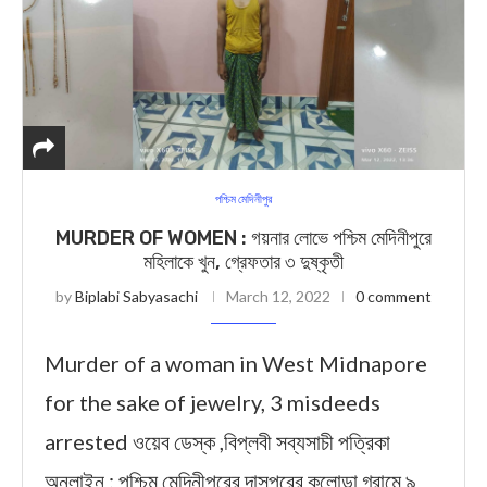
পশ্চিম মেদিনীপুর
MURDER OF WOMEN : গয়নার লোভে পশ্চিম মেদিনীপুরে
মহিলাকে খুন, গ্রেফতার ৩ দুষ্কৃতী
by
Biplabi Sabyasachi
March 12, 2022
0 comment
Murder of a woman in West Midnapore
for the sake of jewelry, 3 misdeeds
arrested ওয়েব ডেস্ক ,বিপ্লবী সব্যসাচী পত্রিকা
অনলাইন : পশ্চিম মেদিনীপুরের দাসপুরের কলোড়া গ্রামে ৯