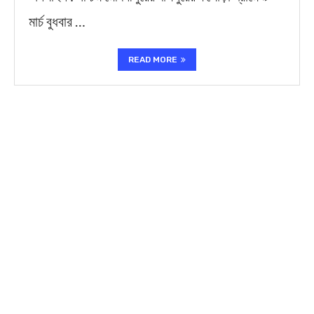
মার্চ বুধবার …
READ MORE