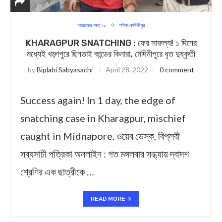
আজকের সেরা ১০
পশ্চিম মেদিনীপুর
KHARAGPUR SNATCHING : ফের সাফল্য! ১ দিনের
মধ্যেই খড়্গপুরে ছিনতাই কান্ডের কিনারা, মেদিনীপুরে ধৃত দুষ্কৃতী
by
Biplabi Sabyasachi
April 28, 2022
0 comment
Success again! In 1 day, the edge of
snatching case in Kharagpur, mischief
caught in Midnapore. ওয়েব ডেস্ক, বিপ্লবী
সব্যসাচী পত্রিকা অনলাইন : গত মঙ্গলবার সন্ধ্যায় দ্বাদশ
শ্রেণির এক ছাত্রীকে …
READ MORE