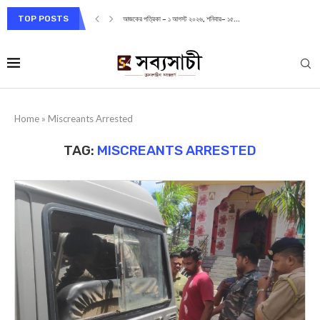
TOP POSTS
আজকের পত্রিকা – ১ আগস্ট ২০২৬, শনিবার– ১৫...
Home
»
Miscreants Arrested
TAG:
MISCREANTS ARRESTED