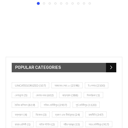
POPULAR CATEGORIES
UNCATEGORIZED
(107)
আজকের সেরা ১০
(2598)
ই-পেপার
(2100)
খেলাধূলো
(5)
জেলার খবর
(602)
ঝাড়গ্রাম
(388)
দিনপঞ্জিকা
(1)
দৈনিক রাশিফল
(819)
পশ্চিম মেদিনীপুর
(2937)
পূর্ব মেদিনীপুর
(1120)
বন্যপ্রাণ
(4)
বিনোদন
(3)
ভ্রমণ এবং তীর্থকেন্দ্র
(24)
রাজনীতি
(347)
রান্না-রেসিপী
(1)
লাইফ স্টাইল
(2)
শরীর স্বাস্থ্য
(15)
শহর মেদিনীপুর
(917)