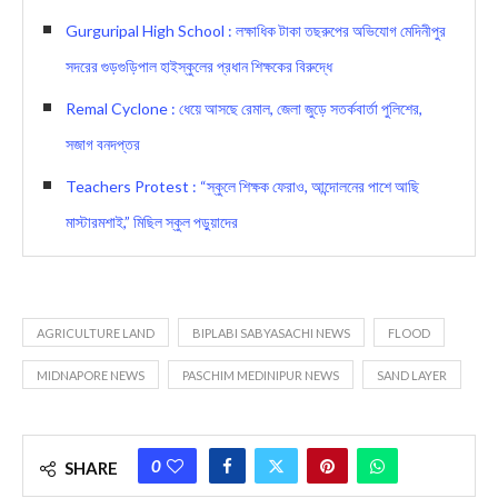
Gurguripal High School : লক্ষাধিক টাকা তছরুপের অভিযোগ মেদিনীপুর
সদরের গুড়গুড়িপাল হাইস্কুলের প্রধান শিক্ষকের বিরুদ্ধে
Remal Cyclone : ধেয়ে আসছে রেমাল, জেলা জুড়ে সতর্কবার্তা পুলিশের,
সজাগ বনদপ্তর
Teachers Protest : “স্কুলে শিক্ষক ফেরাও, আন্দোলনের পাশে আছি
মাস্টারমশাই,” মিছিল স্কুল পড়ুয়াদের
AGRICULTURE LAND
BIPLABI SABYASACHI NEWS
FLOOD
MIDNAPORE NEWS
PASCHIM MEDINIPUR NEWS
SAND LAYER
0
SHARE