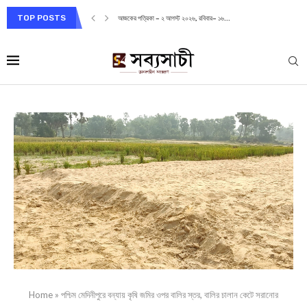
TOP POSTS
আজকের পত্রিকা – ২ আগস্ট ২০২৬, রবিবার– ১৬...
Home
»
পশ্চিম মেদিনীপুরে বন্যায় কৃষি জমির ওপর বালির স্তর, বালির চালান কেটে সরানোর