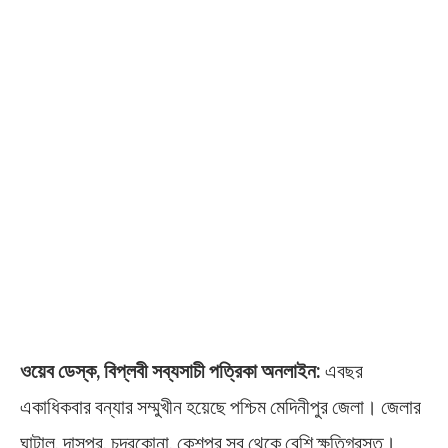
ওয়েব ডেস্ক, বিপ্লবী সব্যসাচী পত্রিকা অনলাইন:
এবছর
একাধিকবার বন্যার সম্মুখীন হয়েছে পশ্চিম মেদিনীপুর জেলা। জেলার
ঘাটাল, দাসপুর, চন্দ্রকোনা, কেশপুর সব থেকে বেশি ক্ষতিগ্রস্ত।