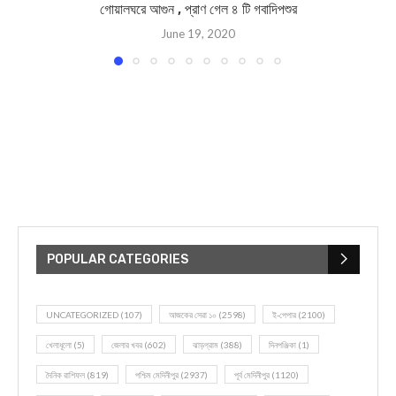
গোয়ালঘরে আগুন , প্রাণ গেল ৪ টি গবাদিপশুর
June 19, 2020
POPULAR CATEGORIES
UNCATEGORIZED
(107)
আজকের সেরা ১০
(2598)
ই-পেপার
(2100)
খেলাধূলো
(5)
জেলার খবর
(602)
ঝাড়গ্রাম
(388)
দিনপঞ্জিকা
(1)
দৈনিক রাশিফল
(819)
পশ্চিম মেদিনীপুর
(2937)
পূর্ব মেদিনীপুর
(1120)