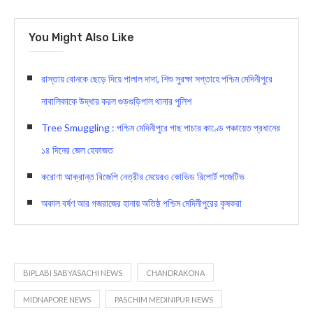
You Might Also Like
রাস্তায় বোনকে ছেড়ে দিয়ে পালাল দাদা, শিশু সুরক্ষা সপ্তাহে পশ্চিম মেদিনীপুরে
নাবালিকাকে উদ্ধার করল গুড়গুড়িপাল থানার পুলিশ
Tree Smuggling : পশ্চিম মেদিনীপুরে গাছ পাচার কাণ্ডে পঞ্চায়েত প্রধানের
১৪ দিনের জেল হেফাজত
করোণা আক্রান্ত বিজেপি নেত্রীর মেয়েরও কোভিড রিপোর্ট পজেটিভ
অকাল বর্ষণ আর গজরাজের হানায় অতিষ্ঠ পশ্চিম মেদিনীপুরের কৃষকরা
BIPLABI SABYASACHI NEWS
CHANDRAKONA
MIDNAPORE NEWS
PASCHIM MEDINIPUR NEWS