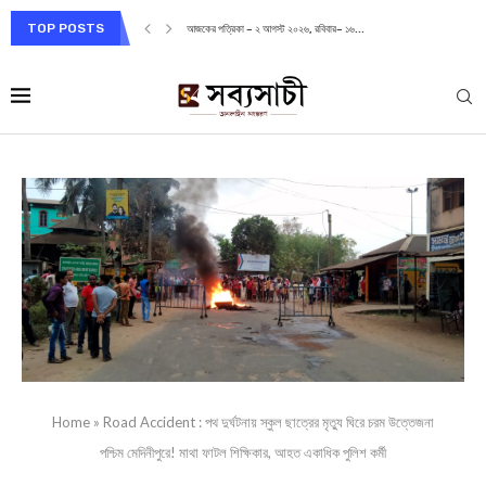
TOP POSTS
আজকের পত্রিকা – ২ আগস্ট ২০২৬, রবিবার– ১৬...
Home
»
Road Accident : পথ দুর্ঘটনায় স্কুল ছাত্রের মৃত্যু ঘিরে চরম উত্তেজনা
পশ্চিম মেদিনীপুরে! মাথা ফাটল শিক্ষিকার, আহত একাধিক পুলিশ কর্মী