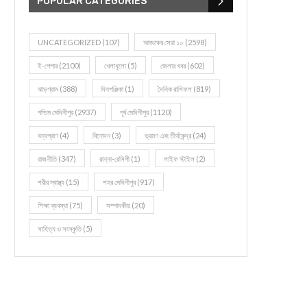
POPULAR CATEGORIES
UNCATEGORIZED
(107)
আজকের সেরা ১০
(2598)
ই-পেপার
(2100)
খেলাধূলো
(5)
জেলার খবর
(602)
ঝাড়গ্রাম
(388)
দিনপঞ্জিকা
(1)
দৈনিক রাশিফল
(819)
পশ্চিম মেদিনীপুর
(2937)
পূর্ব মেদিনীপুর
(1120)
বন্যপ্রাণ
(4)
বিনোদন
(3)
ভ্রমণ এবং তীর্থকেন্দ্র
(24)
রাজনীতি
(347)
রান্না-রেসিপী
(1)
লাইফ স্টাইল
(2)
শরীর স্বাস্থ্য
(15)
শহর মেদিনীপুর
(917)
শিক্ষা ব্যবস্থা
(75)
সম্পাদকীয়
(20)
সাহিত্য ও সংস্কৃতি
(5)