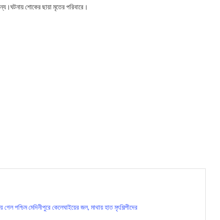
র জন্য।ঘটনায় শোকের ছায়া মৃতের পরিবারে।
ে গেল পশ্চিম মেদিনীপুরে কেলেঘাইয়ের জল, মাথায় হাত মৃৎশিল্পীদের