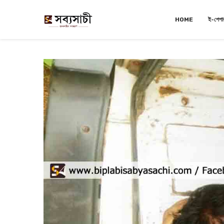
HOME
ই-পেপা