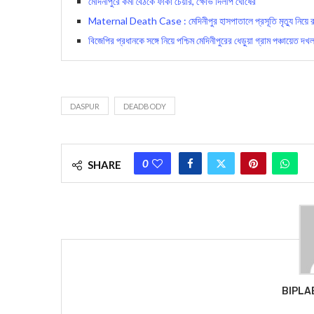
মেদিনীপুরে কর্মী বৈঠকে ফাঁকা চেয়ার, ক্ষোভ দিলীপ ঘোষের
Maternal Death Case : মেদিনীপুর হাসপাতালে প্রসূতি মৃত্যু নিয়ে রা
বিজেপির প্রধানকে সঙ্গে নিয়ে পশ্চিম মেদিনীপুরের ধেড়ুয়া গ্রাম পঞ্চায়েত দখ
DASPUR
DEADBODY
0
SHARE
BIPLA