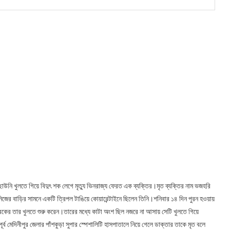
পর ছাউনি খুলতে গিয়ে বিদুৎ শক লেগে মৃত্যু ভিনরাজ্য ফেরত এক ব্যক্তির।মৃত ব্যক্তির নাম ভজহরি
ে নিজের বাড়ির সামনে একটি ত্রিপল টাঙিয়ে কোয়ারেন্টাইনে ছিলেন তিনি।শনিবার ১৪ দিন পুরন হওয়ায়
িকের তার খুলতে শুরু করেন।তারের মধ্যে কাটা অংশ ছিল নজরে না আসায় সেটি খুলতে গিয়ে
র্ব মেদিনীপুর জেলার পাঁশকুড়া সুপার স্পেশালিটি হাসপাতালে নিয়ে গেলে ডাক্তার তাকে মৃত বলে