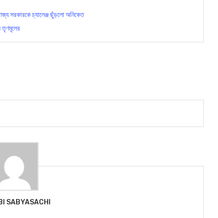
জ্য সরকারকে চ্যালেঞ্জ ছুঁড়লো অনিকেত
ল তৃণমূলের
BI SABYASACHI