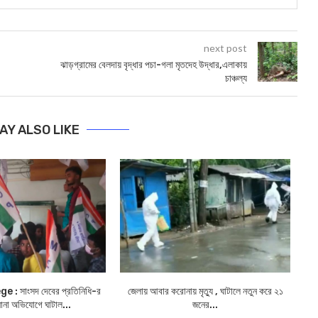
next post
ঝাড়গ্রামের বেলদায় বৃদ্ধার পচা-গলা মৃতদেহ উদ্ধার,এলাকায়
চাঞ্চল্য
AY ALSO LIKE
 : সাংসদ দেবের প্রতিনিধি-র
জেলায় আবার করোনায় মৃত্যু , ঘাটালে নতুন করে ২১
 নানা অভিযোগে ঘাটাল...
জনের...