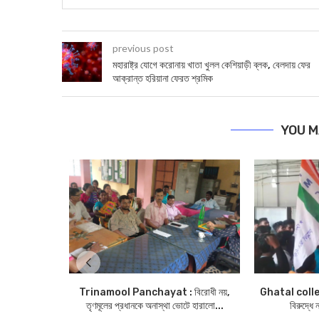
previous post
মহারাষ্ট্র যোগে করোনায় খাতা খুলল কেশিয়াড়ী ব্লক, বেলদায় ফের
আক্রান্ত হরিয়ানা ফেরত শ্রমিক
YOU M
Trinamool Panchayat : বিরোধী নয়,
Ghatal college
তৃণমূলের প্রধানকে অনাস্থা ভোটে হারালো...
বিরুদ্ধে