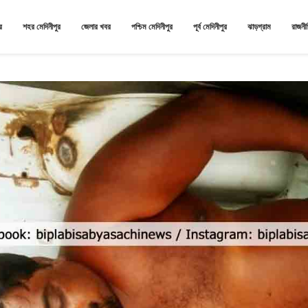
র
শহর মেদিনীপুর
জেলার খবর
পশ্চিম মেদিনীপুর
পূর্ব মেদিনীপুর
ঝাড়গ্রাম
রাজনী