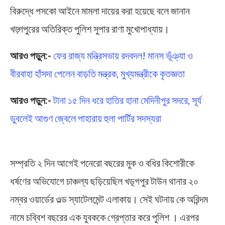
বিরুদ্ধে পসকো আইনে মামলা দায়ের করা হয়েছে বলে জানান
খড়্গপুরের অতিরিক্ত পুলিশ সুপার রাণা মুখোপাধ্যায়।
আরও পড়ুন:-
ফের রাজ্য মন্ত্রিসভায় রদবদল! মানস ভূঁঞ্যা ও
বীরবাহা হাঁসদা পেলেন বাড়তি মন্ত্রক, মুখ্যমন্ত্রীকে কৃতজ্ঞতা
আরও পড়ুন:-
টানা ১৫ দিন ধরে হাতির হানা মেদিনীপুর সদরে, সূর্য
ডুবলেই আগুণ জ্বেলে পাহারায় হুলা পার্টির সদস্যরা
সম্প্রতি ২ দিন আগেই পনেরো বছরের মুক ও বধির কিশোরীকে
ধর্ষণের অভিযোগে চাঞ্চল্য ছড়িয়েছিল খড়্গপুর টাউন থানার ২০
নম্বর ওয়ার্ডের ওল্ড স্যাটেলমেন্ট এলাকায়। সেই ঘটনায় কে অরিন্দম
নামে চব্বিশ বছরের এক যুবককে গ্রেপ্তার করে পুলিশ । এরপর