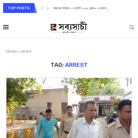
TOP POSTS
আজকের পত্রিকা – ৫ আগস্ট ২০২৬, বুধবার– ১৯শ্রাবণ...
Home
»
arrest
TAG:
ARREST