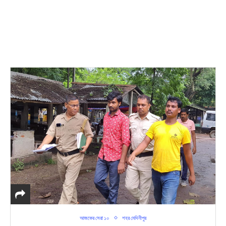
আজকের সেরা ১০
শহর মেদিনীপুর