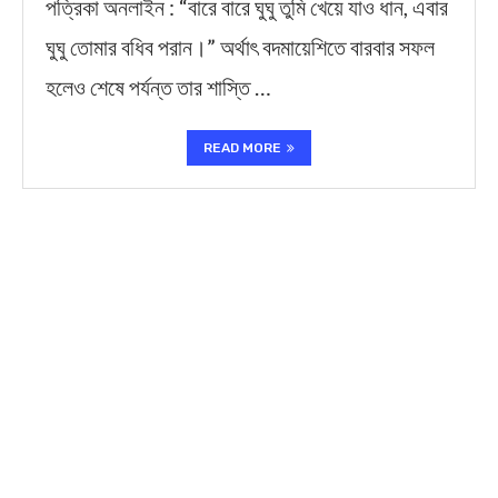
পত্রিকা অনলাইন : “বারে বারে ঘুঘু তুমি খেয়ে যাও ধান, এবার
ঘুঘু তোমার বধিব পরান।” অর্থাৎ বদমায়েশিতে বারবার সফল
হলেও শেষে পর্যন্ত তার শাস্তি …
READ MORE