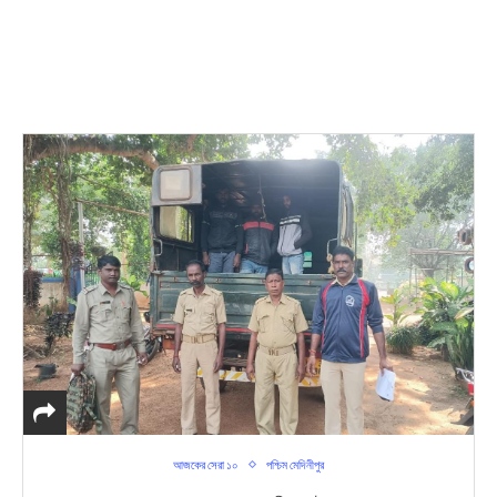
আজকের সেরা ১০
পশ্চিম মেদিনীপুর