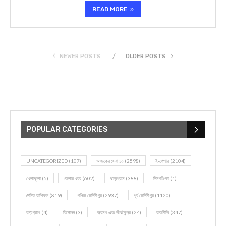
READ MORE
NEWER POSTS
OLDER POSTS
POPULAR CATEGORIES
UNCATEGORIZED
(107)
আজকের সেরা ১০
(2598)
ই-পেপার
(2104)
খেলাধূলো
(5)
জেলার খবর
(602)
ঝাড়গ্রাম
(388)
দিনপঞ্জিকা
(1)
দৈনিক রাশিফল
(819)
পশ্চিম মেদিনীপুর
(2937)
পূর্ব মেদিনীপুর
(1120)
বন্যপ্রাণ
(4)
বিনোদন
(3)
ভ্রমণ এবং তীর্থকেন্দ্র
(24)
রাজনীতি
(347)