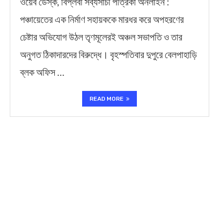
ওয়েব ডেস্ক, বিপ্লবী সব্যসাচী পত্রিকা অনলাইন :
পঞ্চায়েতের এক নির্মাণ সহায়ককে মারধর করে অপহরণের
চেষ্টার অভিযোগ উঠল তৃণমূলেরই অঞ্চল সভাপতি ও তার
অনুগত ঠিকাদারদের বিরুদ্ধে। বৃহস্পতিবার দুপুরে বেলপাহাড়ি
ব্লক অফিস …
READ MORE