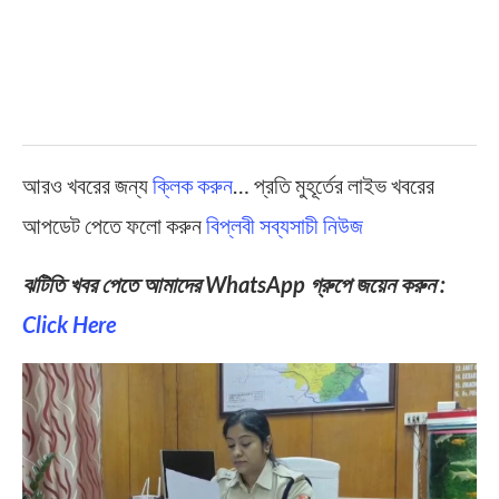
আরও খবরের জন্য
ক্লিক করুন
… প্রতি মুহূর্তের লাইভ খবরের
আপডেট পেতে ফলো করুন
বিপ্লবী সব্যসাচী নিউজ
ঝটিতি খবর পেতে আমাদের WhatsApp গ্রুপে জয়েন করুন :
Click Here