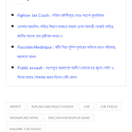
Fighter Jet Crash : পশ্চিম মেদিনীপুরে ভেঙে পড়লো যুদ্ধবিমান
বেলদায় স্করপিও গাড়ির পিছনে সজোরে ধাক্কা রেশন সামগ্রী বোঝাই গাড়ির,
জাতীয় সড়কে ফের দূর্ঘটনায় আহত ৫
Paschim Medinipur : ঝাঁটা নিয়ে পুলিশ সুপারের অফিসে চড়াও মহিলারা,
জ্বললো আগুন
Public assault : খড়গপুরে প্রকাশ্যে প্রবীণ নেতাকে চড় জুতো পেটা! ৬
দিনের মাথায় শোকজের জবাব দিলেন বেবী কোলে
ARREST
BIPLABI SABYASACHI NEWS
JOB
JOB FRAUD
MIDNAPORE NEWS
PASCHIM MEDINIPUR NEWS
RAILWAY JOB FRAUD