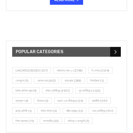
READ MORE
POPULAR CATEGORIES
UNCATEGORIZED
(107)
আজকের সেরা ১০
(2598)
ই-পেপার
(2104)
খেলাধূলো
(5)
জেলার খবর
(602)
ঝাড়গ্রাম
(388)
দিনপঞ্জিকা
(1)
দৈনিক রাশিফল
(819)
পশ্চিম মেদিনীপুর
(2937)
পূর্ব মেদিনীপুর
(1120)
বন্যপ্রাণ
(4)
বিনোদন
(3)
ভ্রমণ এবং তীর্থকেন্দ্র
(24)
রাজনীতি
(347)
রান্না-রেসিপী
(1)
লাইফ স্টাইল
(2)
শরীর স্বাস্থ্য
(15)
শহর মেদিনীপুর
(917)
শিক্ষা ব্যবস্থা
(75)
সম্পাদকীয়
(20)
সাহিত্য ও সংস্কৃতি
(5)