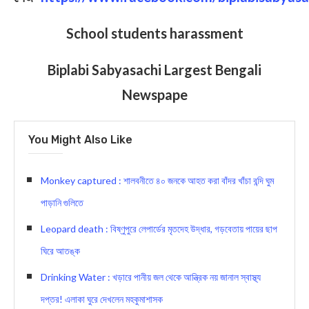
School students harassment
Biplabi Sabyasachi Largest Bengali
Newspape
You Might Also Like
Monkey captured : শালবনীতে ৪০ জনকে আহত করা বাঁদর খাঁচা বন্দি ঘুম
পাড়ানি গুলিতে
Leopard death : বিষ্ণুপুরে লেপার্ডের মৃতদেহ উদ্ধার, গড়বেতায় পায়ের ছাপ
ঘিরে আতঙ্ক
Drinking Water : খড়ারে পানীয় জল থেকে আন্ত্রিক নয় জানাল স্বাস্থ্য
দপ্তর! এলাকা ঘুরে দেখলেন মহকুমাশাসক