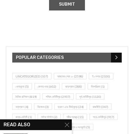
POPULAR CATEGORIES
UNCATEGORIZED
(107)
আজকের সেরা ১০
(2598)
ই-পেপার
(2100)
খেলাধূলো
(5)
জেলার খবর
(602)
ঝাড়গ্রাম
(388)
দিনপঞ্জিকা
(1)
দৈনিক রাশিফল
(819)
পশ্চিম মেদিনীপুর
(2937)
পূর্ব মেদিনীপুর
(1120)
বন্যপ্রাণ
(4)
বিনোদন
(3)
ভ্রমণ এবং তীর্থকেন্দ্র
(24)
রাজনীতি
(347)
রান্না-রেসিপী
(1)
লাইফ স্টাইল
(2)
শরীর স্বাস্থ্য
(15)
শহর মেদিনীপুর
(917)
READ ALSO
শিক্ষা ব্যবস্থা
(75)
সম্পাদকীয়
(20)
সাহিত্য ও সংস্কৃতি
(5)