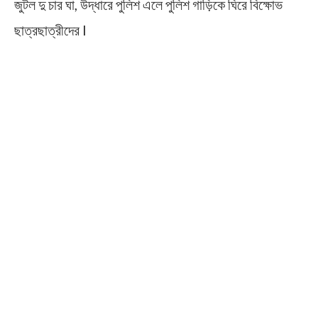
জুটল দু চার ঘা, উদ্ধারে পুলিশ এলে পুলিশ গাড়িকে ঘিরে বিক্ষোভ
ছাত্রছাত্রীদের I