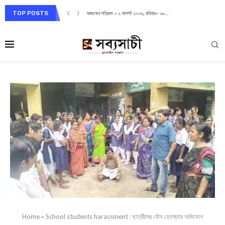
TOP POSTS
আজকের পত্রিকা – ২ আগস্ট ২০২৬, রবিবার– ১৬...
Home
»
School students harassment : ছাত্রীদের যৌন হেনস্তার অভিযোগ