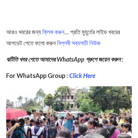
আরও খবরের জন্য
ক্লিক করুন
… প্রতি মুহূর্তের লাইভ খবরের
আপডেট পেতে ফলো করুন
বিপ্লবী সব্যসাচী নিউজ
ঝটিতি খবর পেতে আমাদের WhatsApp গ্রুপে জয়েন করুন :
For WhatsApp Group :
Click Here