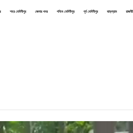
র
শহর মেদিনীপুর
জেলার খবর
পশ্চিম মেদিনীপুর
পূর্ব মেদিনীপুর
ঝাড়গ্রাম
রাজনী