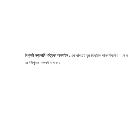
বিপ্লবী সব্যসাচী পত্রিকা অনলাইন :
এক বাঁদরেই ঘুম উড়েছিল শালবনীবাসীর। সে সর
মেদিনীপুরের শালবনী এলাকায়।