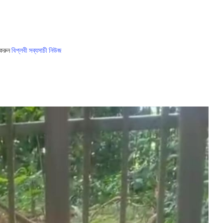
 করুন
বিপ্লবী সব্যসাচী নিউজ