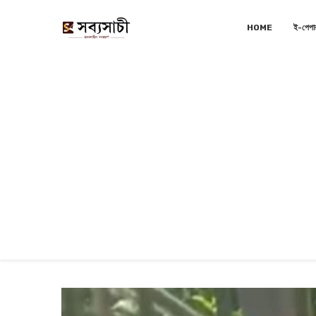
HOME
ই-পেপা