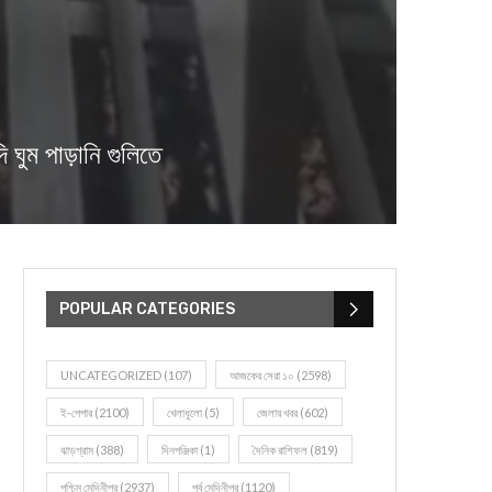
ম পাড়ানি গুলিতে
POPULAR CATEGORIES
UNCATEGORIZED
(107)
আজকের সেরা ১০
(2598)
ই-পেপার
(2100)
খেলাধূলো
(5)
জেলার খবর
(602)
ঝাড়গ্রাম
(388)
দিনপঞ্জিকা
(1)
দৈনিক রাশিফল
(819)
পশ্চিম মেদিনীপুর
(2937)
পূর্ব মেদিনীপুর
(1120)