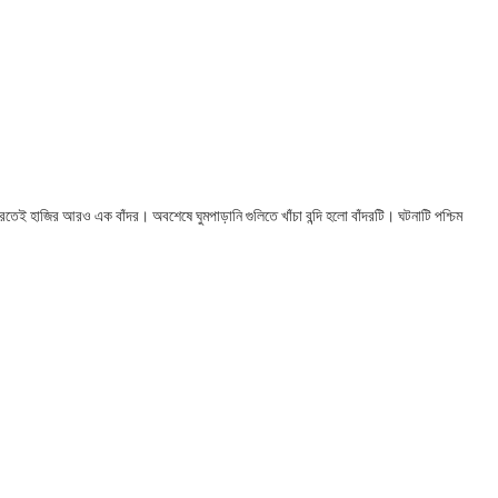
তেই হাজির আরও এক বাঁদর। অবশেষে ঘুমপাড়ানি গুলিতে খাঁচা বন্দি হলো বাঁদরটি। ঘটনাটি পশ্চিম