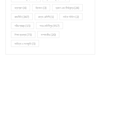
বন্যপ্রাণ
(4)
বিনোদন
(3)
ভ্রমণ এবং তীর্থকেন্দ্র
(24)
রাজনীতি
(347)
রান্না-রেসিপী
(1)
লাইফ স্টাইল
(2)
শরীর স্বাস্থ্য
(15)
শহর মেদিনীপুর
(917)
শিক্ষা ব্যবস্থা
(75)
সম্পাদকীয়
(20)
সাহিত্য ও সংস্কৃতি
(5)