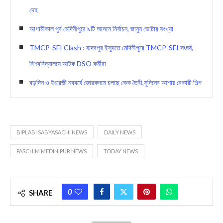
দেহ
আগামীকাল পুর্ব মেদিনীপুরে ৯টি আসনে নির্বাচন, জানুন ভোটার সংখ্যা
TMCP-SFI Clash : যাদবপুর ইস্যুতে মেদিনীপুরে TMCP-SFI সংঘর্ষ,
বিশ্ববিদ্যালয়ে আটক DSO কর্মীরা
বড়দিন ও ইংরেজী নববর্ষে জোরকদমে চলছে কেক তৈরী,সুদিনের আশায় বেকারী শিল্প
BIPLABI SABYASACHI NEWS
DAILY NEWS
PASCHIM MEDINIPUR NEWS
TODAY NEWS
0
SHARE