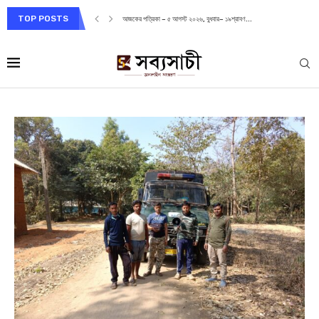
TOP POSTS
আজকের পত্রিকা – ৫ আগস্ট ২০২৬, বুধবার– ১৯শ্রাবণ...