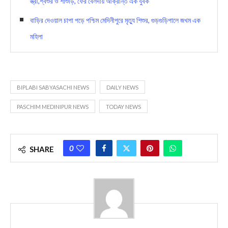
স্ত্রী,শ্বশুর ও শাশুড়ি, ফের বেলদায় আক্রান্ত এক যুবক
বাড়ির দেওয়াল চাপা পড়ে পশ্চিম মেদিনীপুরে মৃত্যু শিশুর, গুড়গুড়িপালে জখম এক
মহিলা
BIPLABI SABYASACHI NEWS
DAILY NEWS
PASCHIM MEDINIPUR NEWS
TODAY NEWS
0
SHARE