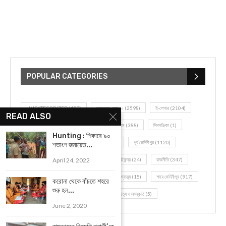
POPULAR CATEGORIES
UNCATEGORIZED
(107)
আজকের সেরা ১০
(2598)
ই-পেপার
(2104)
READ ALSO
খেলাধূলো
(5)
জেলার খবর
(602)
ঝাড়গ্রাম
(388)
দিনপঞ্জিকা
(1)
Hunting : শিকারে ৯০
দৈনিক রাশিফল
(819)
পশ্চিম মেদিনীপুর
(2937)
পূর্ব মেদিনীপুর
(1120)
শতাংশ জমায়েত...
April 24, 2022
বন্যপ্রাণ
(4)
বিনোদন
(3)
ভ্রমণ এবং তীর্থকেন্দ্র
(24)
রাজনীতি
(347)
রান্না-রেসিপী
(1)
লাইফ স্টাইল
(2)
শরীর স্বাস্থ্য
(15)
শহর মেদিনীপুর
(917)
করোনা থেকে বাঁচতে শহরে
শুরু হল...
শিক্ষা ব্যবস্থা
(75)
সম্পাদকীয়
(20)
সাহিত্য ও সংস্কৃতি
(5)
June 2, 2020