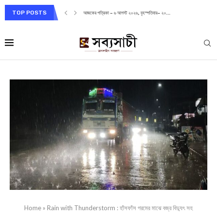
TOP POSTS
আজকের পত্রিকা – ৬ আগস্ট ২০২৬, বৃহস্পতিবার– ২০...
Home
»
Rain with Thunderstorm : হাঁসফাঁস গরমের মাঝে বজ্র বিদ্যুৎ সহ