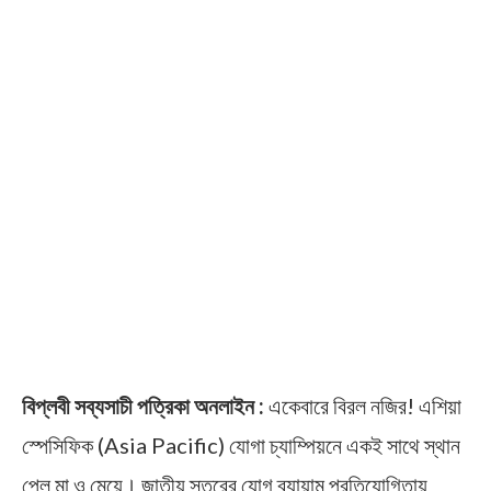
বিপ্লবী সব্যসাচী পত্রিকা অনলাইন :
একেবারে বিরল নজির! এশিয়া
স্পেসিফিক (Asia Pacific) যোগা চ্যাম্পিয়নে একই সাথে স্থান
পেল মা ও মেয়ে। জাতীয় স্তরের যোগ ব্যায়াম প্রতিযোগিতায়