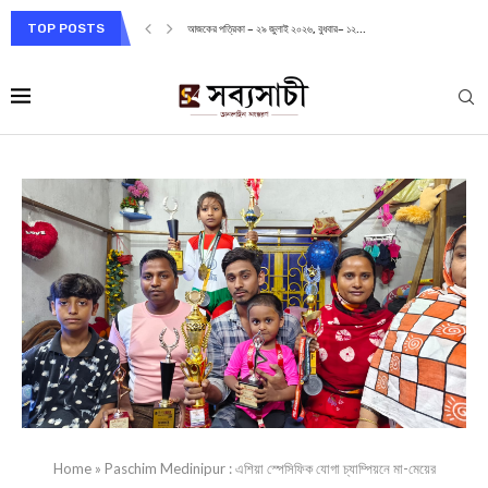
TOP POSTS
আজকের পত্রিকা – ২৮ জুলাই ২০২৬, মঙ্গলবার– ১১...
Home
»
Paschim Medinipur : এশিয়া স্পেসিফিক যোগা চ্যাম্পিয়নে মা-মেয়ের