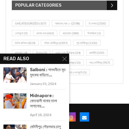
POPULAR CATEGORIES
UNCATEGORIZED
(107)
আজকের সেরা ১০
(2598)
ই-পেপার
(2100)
খেলাধূলো
(5)
জেলার খবর
(602)
ঝাড়গ্রাম
(388)
দিনপঞ্জিকা
(1)
দৈনিক রাশিফল
(819)
পশ্চিম মেদিনীপুর
(2937)
পূর্ব মেদিনীপুর
(1120)
বন্যপ্রাণ
(4)
বিনোদন
(3)
ভ্রমণ এবং তীর্থকেন্দ্র
(24)
রাজনীতি
(347)
READ ALSO
রান্না-রেসিপী
(1)
লাইফ স্টাইল
(2)
শরীর স্বাস্থ্য
(15)
শহর মেদিনীপুর
(917)
Salboni : শালবনীতে মৃত
শিক্ষা ব্যবস্থা
(75)
সম্পাদকীয়
(20)
সাহিত্য ও সংস্কৃতি
(5)
যুবকের বাড়িতে...
January 31, 2024
Midnapore :
কোতয়ালী থানায় তালা
লাগানোর...
April 18, 2024
মেদিনীপুর পৌরসভায় চালু