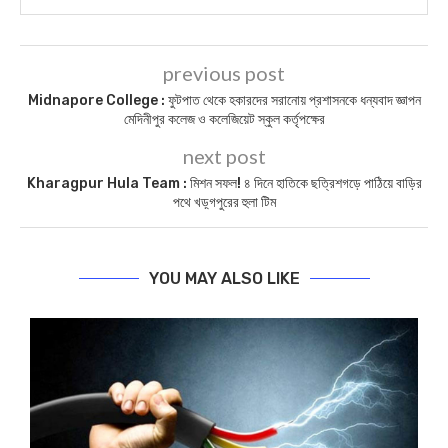
previous post
Midnapore College : ফুটপাত থেকে হকারদের সরানোয় প্রশাসনকে ধন্যবাদ জ্ঞাপন
মেদিনীপুর কলেজ ও কলেজিয়েট স্কুল কর্তৃপক্ষের
next post
Kharagpur Hula Team : মিশন সফল! ৪ দিনে হাতিকে ছত্রিশগড়ে পাঠিয়ে বাড়ির
পথে খড়্গপুরের হুলা টিম
YOU MAY ALSO LIKE