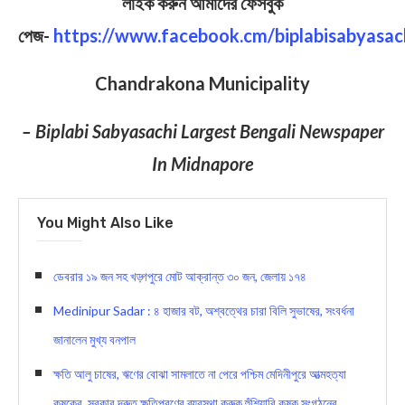
লাইক করুন আমাদের ফেসবুক
পেজ-
https://www.facebook.cm/biplabisabyasac
Chandrakona Municipality
– Biplabi Sabyasachi Largest Bengali Newspaper
In Midnapore
You Might Also Like
ডেবরার ১৯ জন সহ খড়্গপুরে মোট আক্রান্ত ৩০ জন, জেলায় ১৭৪
Medinipur Sadar : ৪ হাজার বট, অশ্বত্থের চারা বিলি সুভাষের, সংবর্ধনা
জানালেন মুখ্য বনপাল
ক্ষতি আলু চাষের, ঋণের বোঝা সামলাতে না পেরে পশ্চিম মেদিনীপুরে আত্মহত্যা
কৃষকের, সরকার দ্রুত ক্ষতিপূরণের ব্যবস্থা করুক হুঁশিয়ারি কৃষক সংগঠনের