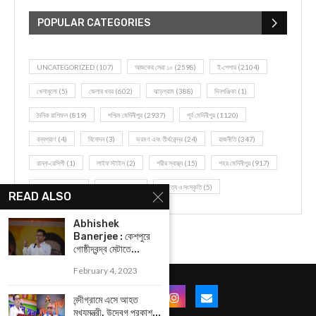
POPULAR CATEGORIES
UNCATEGORIZED
(107)
আজকের সেরা ১০
(2598)
ই-পেপার
(2104)
খেলাধূলো
(5)
জেলার খবর
(602)
ঝাড়গ্রাম
(388)
দিনপঞ্জিকা
(1)
দৈনিক রাশিফল
(819)
পশ্চিম মেদিনীপুর
(2937)
পূর্ব মেদিনীপুর
(1120)
বন্যপ্রাণ
(4)
বিনোদন
(3)
ভ্রমণ এবং তীর্থকেন্দ্র
(24)
রাজনীতি
(347)
রান্না-রেসিপী
(1)
লাইফ স্টাইল
(2)
শরীর স্বাস্থ্য
(15)
শহর মেদিনীপুর
(917)
শিক্ষা ব্যবস্থা
(75)
সম্পাদকীয়
(20)
সাহিত্য ও সংস্কৃতি
(5)
READ ALSO
Abhishek
Banerjee : কেশপুরে
গোষ্ঠীদ্বন্দ্ব মেটাতে...
February 4, 2023
নন্দীগ্রামে এসে আহত
মুখ্যমন্ত্রী, উদ্বেগ প্রকাশ...