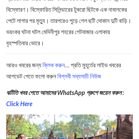
বিস্ফোরণ। বিস্ফোরিত সিলিন্ডারের টুকরো ছিটকে এক নাবালকের
পেটে লাগার পর মৃত্যু। তারপরেও পুড়ে গেল ছটি দোকান দুটি বাড়ি।
ভয়ংকর ঘটনা ঘটল মেদিনীপুর শহরের গেটবাজার এলাকায়
বৃহস্পতিবার ভোরে।
আরও খবরের জন্য
ক্লিক করুন
… প্রতি মুহূর্তের লাইভ খবরের
আপডেট পেতে ফলো করুন
বিপ্লবী সব্যসাচী নিউজ
ঝটিতি খবর পেতে আমাদের WhatsApp গ্রুপে জয়েন করুন :
Click Here