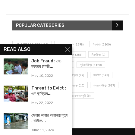
POPULAR CATEGORIES
UNCATEGORIZED
(107)
আজকের সেরা ১০
(2598)
ই-পেপার
(2100)
READ ALSO
খেলাধূলো
(5)
জেলার খবর
(602)
ঝাড়গ্রাম
(388)
দিনপঞ্জিকা
(1)
Job Fraud : সেচ
দৈনিক রাশিফল
(819)
পশ্চিম মেদিনীপুর
(2937)
পূর্ব মেদিনীপুর
(1120)
দফতরে চাকরি...
বন্যপ্রাণ
(4)
বিনোদন
(3)
ভ্রমণ এবং তীর্থকেন্দ্র
(24)
রাজনীতি
(347)
May 10, 2022
রান্না-রেসিপী
(1)
লাইফ স্টাইল
(2)
শরীর স্বাস্থ্য
(15)
শহর মেদিনীপুর
(917)
Threat to Evict :
এক ব্যক্তির...
শিক্ষা ব্যবস্থা
(75)
সম্পাদকীয়
(20)
সাহিত্য ও সংস্কৃতি
(5)
May 22, 2022
জেলায় আবার করোনায় মৃত্যু
, ঘাটালে...
June 11, 2020