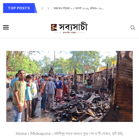
TOP POSTS
আজকের পত্রিকা – ২ আগস্ট ২০২৬, রবিবার– ১৬...
Home
»
Midnapore : মেদিনীপুর শহরে আগুনে পুড়ে গেল ছ’টি দোকান, দুটি বাড়ি,