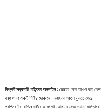
বিপ্লবী সব্যসাচী পত্রিকা অনলাইন :
ভোরের বেলা আগুন ধরে গেল
বন্ধ থাকা একটি মিষ্টির দোকানে। ভয়ংকর আগুন বুঝতে পেরে
প্রতিবেশীরা বাড়ির বাইরে আসতেই দোকানে মজুদ গ্যাস সিলিন্ডারে