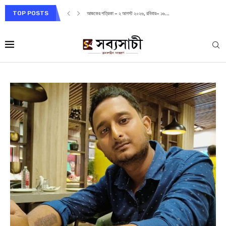
TOP POSTS
আজকের পত্রিকা – ২ আগস্ট ২০২৬, রবিবার– ১৬...