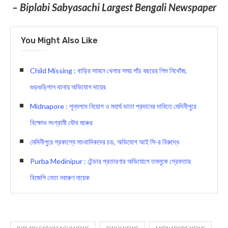
– Biplabi Sabyasachi Largest Bengali Newspaper
You Might Also Like
Child Missing : বাড়ির সামনে খেলার সময় পাঁচ বছরের শিশু নিখোঁজ,
গুড়গুড়িপাল থানায় অভিযোগ দায়ের
Midnapore : শূন্যপদে নিয়োগ ও মহার্ঘ ভাতা প্রদানের দাবিতে মেদিনীপুরে
বিক্ষোভ সংগ্রামী যৌথ মঞ্চের
মেদিনীপুরে প্রকাশ্যে সাংবাদিকদের চড়, অভিযোগ আই সি-র বিরুদ্ধে
Purba Medinipur : টেন্ডার প্রতারণার অভিযোগে তমলুকে গ্রেফতার
বিজেপি নেতা নবারুণ নায়েক