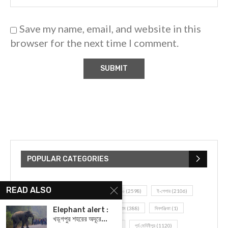
Save my name, email, and website in this
browser for the next time I comment.
POPULAR CATEGORIES
READ ALSO
UNCATEGORIZED
(107)
আজকের সেরা ১০
(2598)
ই-পেপার
(2106)
খেলাধূলো
(5)
জেলার খবর
(602)
ঝাড়গ্রাম
(388)
দিনপঞ্জিকা
(1)
Elephant alert :
খড়্গপুর শহরের অদূরে...
দৈনিক রাশিফল
(819)
পশ্চিম মেদিনীপুর
(2937)
পূর্ব মেদিনীপুর
(1120)