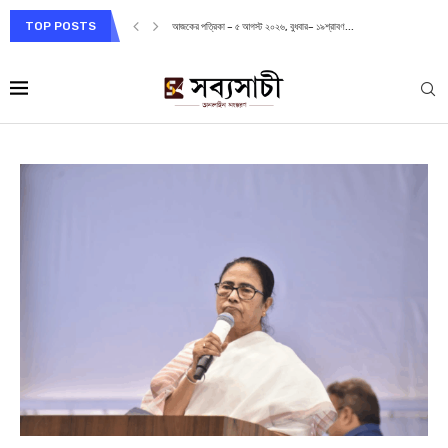
TOP POSTS
আজকের পত্রিকা – ৫ আগস্ট ২০২৬, বুধবার– ১৯শ্রাবণ...