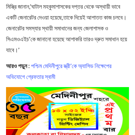
মিস্ত্রি জানান,’ঘাটাল মহকুমাশাসকের দপ্তর থেকে অস্থায়ী ভাবে
একটি জেনারেটর দেওয়া হয়েছে,তাকে দিয়েই আপাতত কাজ চলবে।
জেনারেটর সমস্যার স্থায়ী সমাধানের জন্য জেলাশাসক ও
সিএমওএইচ’কে জানানো হয়েছে আশাকরি তারও দ্রুত সমাধান হয়ে
যাবে।’
আরও পড়ুন :
পশ্চিম মেদিনীপুরে স্ত্রী’কে অ্যাসিড নিক্ষেপের
অভিযোগে গ্রেফতার স্বামী