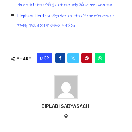
মারছে হাতি ! পশ্চিম মেদিনীপুরে চাঞ্চল্যকর তথ্য উঠে এল বনদফতরের হাতে
Elephant Herd : মেদিনীপুর শহরে বাধা পেয়ে হাতির দল পৌঁছে গেল খোদ
খড়্গপুর শহরে, রাতের ঘুম কেড়েছে বনকর্তাদের
0
SHARE
BIPLABI SABYASACHI