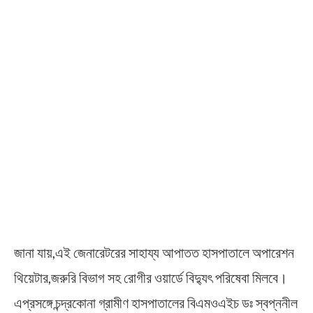
জানা যায়,এই জেনারেটরের সাহায্য আপাতত হাসপাতালে অপারেশন
থিয়েটার,জরুরি বিভাগ সহ রোগীর ওয়ার্ডে বিদ্যুৎ পরিষেবা মিলবে।
এপ্রসঙ্গে চন্দ্রকোনা গ্রামীণ হাসপাতালের বিএমওএইচ ডঃ স্বপ্ননীল