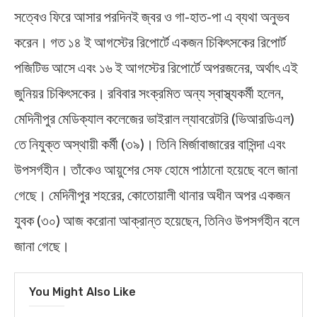
সত্বেও ফিরে আসার পরদিনই জ্বর ও গা-হাত-পা এ ব্যথা অনুভব
করেন। গত ১৪ ই আগস্টের রিপোর্টে একজন চিকিৎসকের রিপোর্ট
পজিটিভ আসে এবং ১৬ ই আগস্টের রিপোর্টে অপরজনের, অর্থাৎ এই
জুনিয়র চিকিৎসকের। রবিবার সংক্রমিত অন্য স্বাস্থ্যকর্মী হলেন,
মেদিনীপুর মেডিক্যাল কলেজের ভাইরাল ল্যাবরেটরি (ভিআরডিএল)
তে নিযুক্ত অস্থায়ী কর্মী (৩৯)। তিনি মির্জাবাজারের বাসিন্দা এবং
উপসর্গহীন। তাঁকেও আয়ুশের সেফ হোমে পাঠানো হয়েছে বলে জানা
গেছে। মেদিনীপুর শহরের, কোতোয়ালী থানার অধীন অপর একজন
যুবক (৩০) আজ করোনা আক্রান্ত হয়েছেন, তিনিও উপসর্গহীন বলে
জানা গেছে।
You Might Also Like