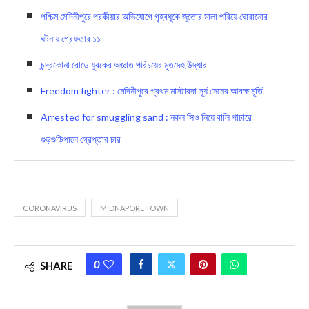
পশ্চিম মেদিনীপুরে পরকীয়ার অভিযোগে গৃহবধূকে জুতোর মালা পরিয়ে ঘোরানোর
ঘটনায় গ্রেফতার ১১
চন্দ্রকোনা রোডে যুবকের অজ্ঞাত পরিচয়ের মৃতদেহ উদ্ধার
Freedom fighter : মেদিনীপুরে প্রথম মাস্টারদা সূর্য সেনের আবক্ষ মূর্তি
Arrested for smuggling sand : নকল সিও নিয়ে বালি পাচারে
গুড়গুড়িপালে গ্রেপ্তার চার
CORONAVIRUS
MIDNAPORE TOWN
0
SHARE