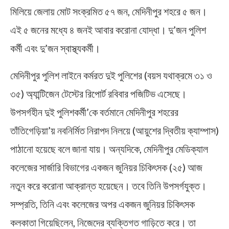
মিলিয়ে জেলায় মোট সংক্রমিত ৫৭ জন, মেদিনীপুর শহরে ৫ জন।
এই ৫ জনের মধ্যে ৪ জনই আবার করোনা যোদ্ধা। দু’জন পুলিশ
কর্মী এবং দু’জন স্বাস্থ্যকর্মী।
মেদিনীপুর পুলিশ লাইনে কর্মরত দুই পুলিশের (বয়স যথাক্রমে ৩১ ও
৩৫) অ্যান্টিজেন টেস্টের রিপোর্ট রবিবার পজিটিভ এসেছে।
উপসর্গহীন দুই পুলিশকর্মী’কে বর্তমানে মেদিনীপুর শহরের
তাঁতিগেড়িয়া’য় নবনির্মিত নিরাপদ নিলয়ে (আয়ুশের দ্বিতীয় ক্যাম্পাস)
পাঠানো হয়েছে বলে জানা যায়। অন্যদিকে, মেদিনীপুর মেডিক্যাল
কলেজের সার্জারি বিভাগের একজন জুনিয়র চিকিৎসক (২৫) আজ
নতুন করে করোনা আক্রান্ত হয়েছেন। তবে তিনি উপসর্গযুক্ত।
সম্প্রতি, তিনি এবং কলেজের অপর একজন জুনিয়র চিকিৎসক
কলকাতা গিয়েছিলেন, নিজেদের ব্যক্তিগত গাড়িতে করে। তা