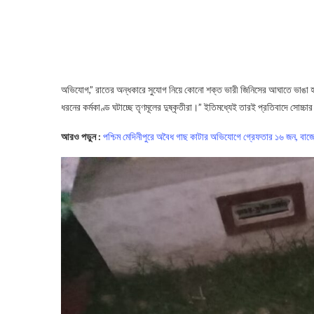
অভিযোগ,” রাতের অন্ধকারে সুযোগ নিয়ে কোনো শক্ত ভারী জিনিসের আঘাতে ভাঙা হয়েছ
ধরনের কর্মকাণ্ড ঘটাচ্ছে তৃণমূলের দুষ্কৃতীরা।” ইতিমধ্যেই তারই প্রতিবাদে সোচ্চার 
আরও পড়ুন :
পশ্চিম মেদিনীপুরে অবৈধ গাছ কাটার অভিযোগে গ্রেফতার ১৬ জন, বাজ