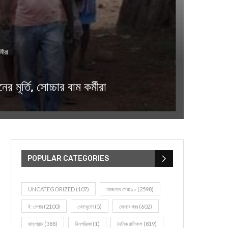
মীরা
্তি, সোচ্চার বাম কর্মীরা
POPULAR CATEGORIES
UNCATEGORIZED
(107)
আজকের সেরা ১০
(2598)
ই-পেপার
(2100)
খেলাধূলো
(5)
জেলার খবর
(602)
ঝাড়গ্রাম
(388)
দিনপঞ্জিকা
(1)
দৈনিক রাশিফল
(819)