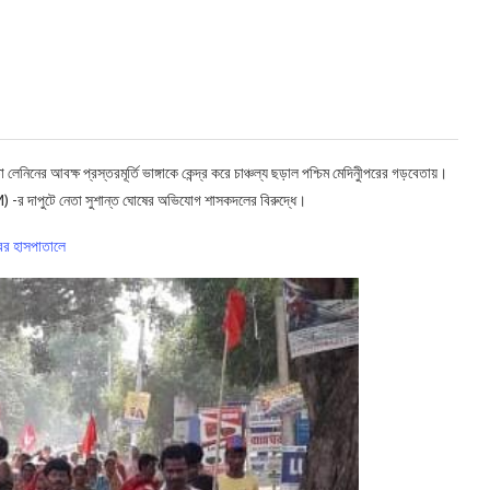
েনিনের আবক্ষ প্রস্তরমূর্তি ভাঙ্গাকে কেন্দ্র করে চাঞ্চল্য ছড়াল পশ্চিম মেদিনীুপরের গড়বেতায়।
) -র দাপুটে নেতা সুশান্ত ঘোষের অভিযোগ শাসকদলের বিরুদ্ধে।
রের হাসপাতালে