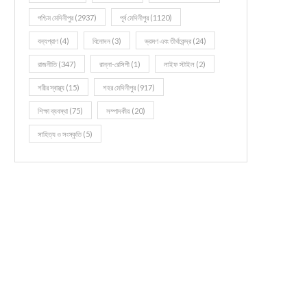
পশ্চিম মেদিনীপুর
(2937)
পূর্ব মেদিনীপুর
(1120)
বন্যপ্রাণ
(4)
বিনোদন
(3)
ভ্রমণ এবং তীর্থকেন্দ্র
(24)
রাজনীতি
(347)
রান্না-রেসিপী
(1)
লাইফ স্টাইল
(2)
শরীর স্বাস্থ্য
(15)
শহর মেদিনীপুর
(917)
শিক্ষা ব্যবস্থা
(75)
সম্পাদকীয়
(20)
সাহিত্য ও সংস্কৃতি
(5)