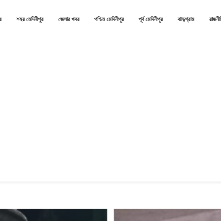
র
শহর মেদিনীপুর
জেলার খবর
পশ্চিম মেদিনীপুর
পূর্ব মেদিনীপুর
ঝাড়গ্রাম
রাজনী