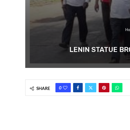
H
LENIN STATUE BROKEN : র
0
SHARE