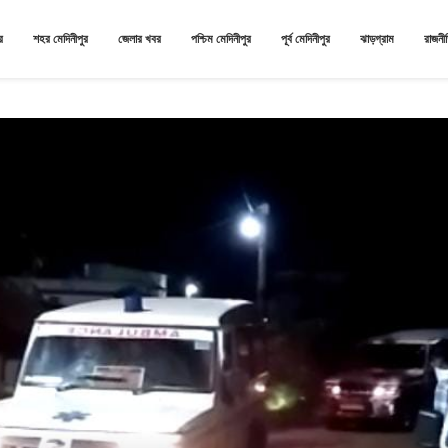
র
শহর মেদিনীপুর
জেলার খবর
পশ্চিম মেদিনীপুর
পূর্ব মেদিনীপুর
ঝাড়গ্রাম
রাজনী