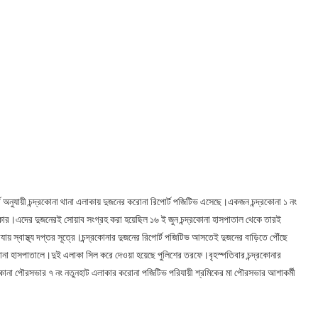
্ট অনুযায়ী চন্দ্রকোনা থানা এলাকায় দুজনের করোনা রিপোর্ট পজিটিভ এসেছে।একজন চন্দ্রকোনা ১ নং
কার।এদের দুজনেরই সোয়াব সংগ্রহ করা হয়েছিল ১৬ ই জুন চন্দ্রকোনা হাসপাতাল থেকে তারই
য় স্বাস্থ্য দপ্তর সূত্রে।চন্দ্রকোনার দুজনের রিপোর্ট পজিটিভ আসতেই দুজনের বাড়িতে পৌঁছে
করোনা হাসপাতালে।দুই এলাকা সিল করে দেওয়া হয়েছে পুলিশের তরফে।বৃহস্পতিবার চন্দ্রকোনার
কোনা পৌরসভার ৭ নং নতুনহাট এলাকার করোনা পজিটিভ পরিযায়ী শ্রমিকের মা পৌরসভার আশাকর্মী