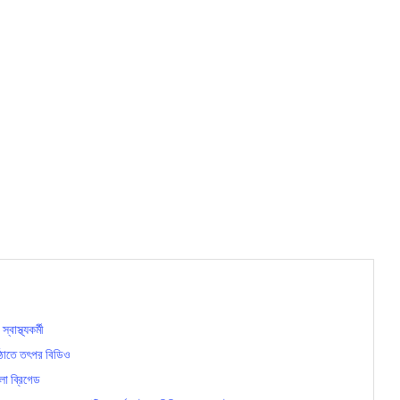
াস্থ্যকর্মী
াঠাতে তৎপর বিডিও
লা ব্রিগেড