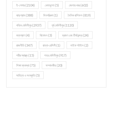
ই-পেপার
(2104)
খেলাধূলো
(5)
জেলার খবর
(602)
ঝাড়গ্রাম
(388)
দিনপঞ্জিকা
(1)
দৈনিক রাশিফল
(819)
পশ্চিম মেদিনীপুর
(2937)
পূর্ব মেদিনীপুর
(1120)
বন্যপ্রাণ
(4)
বিনোদন
(3)
ভ্রমণ এবং তীর্থকেন্দ্র
(24)
রাজনীতি
(347)
রান্না-রেসিপী
(1)
লাইফ স্টাইল
(2)
শরীর স্বাস্থ্য
(15)
শহর মেদিনীপুর
(917)
শিক্ষা ব্যবস্থা
(75)
সম্পাদকীয়
(20)
সাহিত্য ও সংস্কৃতি
(5)