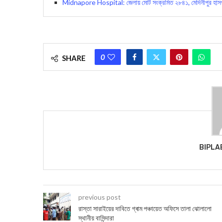
Midnapore Hospital: জেলায় মোট সংক্রমিত ২৮৪১, মেদিনীপুর হাসপাতা
0
SHARE
BIPLA
previous post
রাস্তা সারাইয়ের দাবিতে গ্ৰাম পঞ্চায়েত অফিসে তালা ঝোলালো
স্থানীয় বাসিন্দারা