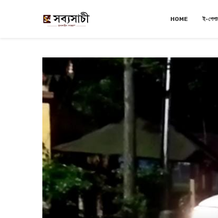
HOME
ই-পেপা