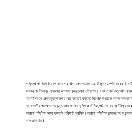
পত্রিকা প্রতিনিধি: ফের করোনার থাবা চন্দ্রকোনায়।১৮ ই জুন বৃহস্পতিবারের রিপোর
ব্লকের কালিকাপুর এলাকার অপরজন চন্দ্রকোনা পৌরসভার ৭ নং ওয়ার্ড নতুনহাট এলা
রিপোর্ট আসে এদিন বৃহস্পতিবার আর তাতেই দুজনের রিপোর্ট পজিটিভ আসে বলে জানাযা
প্রয়োজনীয় পদক্ষেপ নেয় চন্দ্রকোনা থানার পুলিশ ও বিডিও,পাঠানো হয় মেদিনীপুর 
করোনা পজিটিভ আসা দুজনেই পরিযায়ী শ্রমিক।করোনা পজিটিভ দুজনের মধ্যে চন্দ্র
বলে জানাযায়।