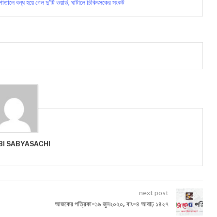
লে বন্ধ হয়ে গেল দু’টি ওয়ার্ড, ঘাটালে চিকিৎসকের সংকট
BI SABYASACHI
next post
আজকের পত্রিকা-১৯ জুন২০২০, বাং-৪ আষাঢ় ১৪২৭