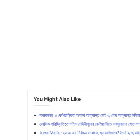
You Might Also Like
নারায়নগড় ও কেশিয়াড়িতে করোনা আক্রান্ত মোট ৩, ফের আক্রান্ত মহিলা স্ব
কোভিড পরিস্থিতিতে পশ্চিম মেদিনীপুরের কেশিয়াড়ীতে ভবঘুরেদের হোমে প
June Malia : ২০১৯ এর নির্বাচন ভাবাচ্ছে জুন মালিয়াকে? তৈরি হচ্ছে মহি