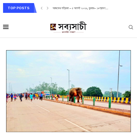
TOP POSTS
আজকের পত্রিকা – ৫ আগস্ট ২০২৬, বুধবার– ১৯শ্রাবণ...