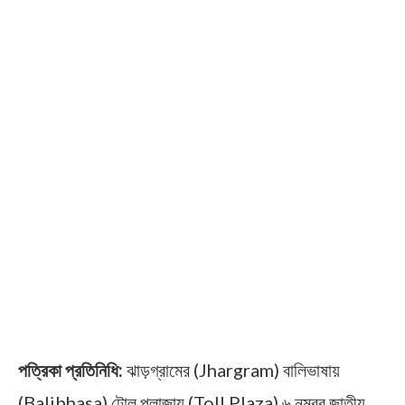
পত্রিকা প্রতিনিধি:
ঝাড়গ্রামের (Jhargram) বালিভাষায়
(Balibhasa) টোল প্লাজায় (Toll Plaza) ৬ নম্বর জাতীয়