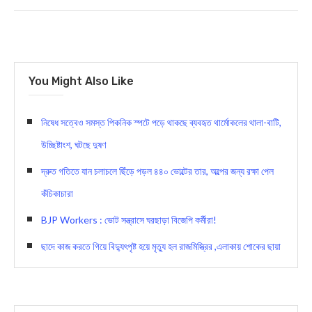
You Might Also Like
নিষেধ সত্বেও সমস্ত পিকনিক স্পটে পড়ে থাকছে ব্যবহৃত থার্মোকলের থালা-বাটি,
উচ্ছিষ্টাংশ, ঘটছে দুষণ
দ্রুত গতিতে যান চলাচলে ছিঁড়ে পড়ল ৪৪০ ভোল্টের তার, অল্পের জন্য রক্ষা পেল
কঁচিকাচারা
BJP Workers : ভোট সন্ত্রাসে ঘরছাড়া বিজেপি কর্মীরা!
ছাদে কাজ করতে গিয়ে বিদ্যুৎপৃষ্ট হয়ে মৃত্যু হল রাজমিস্ত্রির ,এলাকায় শোকের ছায়া