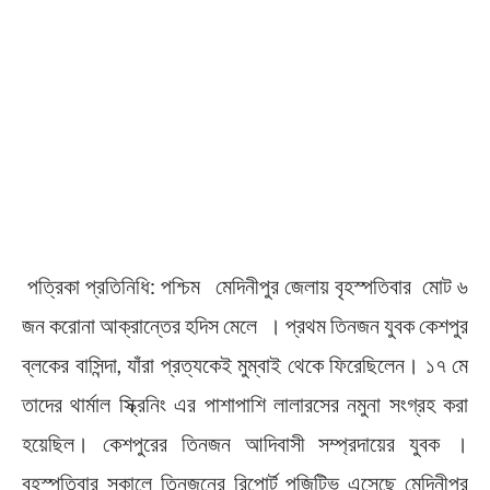
পত্রিকা প্রতিনিধি: পশ্চিম মেদিনীপুর জেলায় বৃহস্পতিবার মোট ৬
জন করোনা আক্রান্তের হদিস মেলে । প্রথম তিনজন যুবক কেশপুর
ব্লকের বাসিন্দা, যাঁরা প্রত্যকেই মুম্বাই থেকে ফিরেছিলেন। ১৭ মে
তাদের থার্মাল স্ক্রিনিং এর পাশাপাশি লালারসের নমুনা সংগ্রহ করা
হয়েছিল। কেশপুরের তিনজন আদিবাসী সম্প্রদায়ের যুবক ।
বৃহস্পতিবার সকালে তিনজনের রিপোর্ট পজিটিভ এসেছে মেদিনীপুর