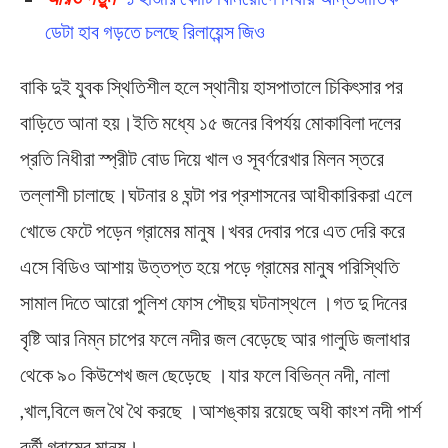
ডেটা হাব গড়তে চলছে রিলায়েন্স জিও
বাকি দুই যুবক স্থিতিশীল হলে স্থানীয় হাসপাতালে চিকিৎসার পর
বাড়িতে আনা হয়।ইতি মধ্যে ১৫ জনের বিপর্যয় মোকাবিলা দলের
প্রতি নিধীরা স্প্রীট বোড দিয়ে খাল ও সূবর্ণরেখার মিলন স্তরে
তল্লাশী চালাছে।ঘটনার ৪ ঘন্টা পর প্রশাসনের আধীকারিকরা এলে
খোভে ফেটে পড়েন গ্রামের মানুষ।খবর দেবার পরে এত দেরি করে
এসে বিডিও আশায় উত্তপ্ত হয়ে পড়ে গ্রামের মানুষ পরিস্থিতি
সামাল দিতে আরো পুলিশ ফোস পৌছয় ঘটনাস্থলে ।গত দু দিনের
বৃষ্টি আর নিম্ন চাপের ফলে নদীর জল বেড়েছে আর গালুডি জলাধার
থেকে ৯০ কিউশেখ জল ছেড়েছে ।যার ফলে বিভিন্ন নদী, নালা
,খাল,বিলে জল থৈ থৈ করছে ।আশঙ্কায় রয়েছে অধী কাংশ নদী পার্শ
বর্তী গ্রামের মানুষ।