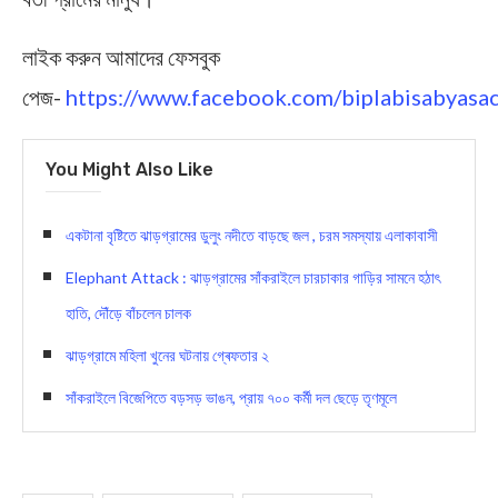
লাইক করুন আমাদের ফেসবুক
পেজ-
https://www.facebook.com/biplabisabyasac
You Might Also Like
একটানা বৃষ্টিতে ঝাড়গ্রামের ডুলুং নদীতে বাড়ছে জল , চরম সমস্যায় এলাকাবাসী
Elephant Attack : ঝাড়গ্রামের সাঁকরাইলে চারচাকার গাড়ির সামনে হঠাৎ
হাতি, দৌঁড়ে বাঁচলেন চালক
ঝাড়গ্রামে মহিলা খুনের ঘটনায় গ্ৰেফতার ২
সাঁকরাইলে বিজেপিতে বড়সড় ভাঙন, প্রায় ৭০০ কর্মী দল ছেড়ে তৃণমূলে