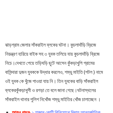
ঝাড়গ্রাম জেলার সাঁকরাইল ব্লকের ঘটনা। কুচলাদাঁড়ি ব্রিজে
নিয়ন্ত্রণ হারিয়ে বাইক সহ ৩ যুবক তলিয়ে যায় কুচলাদাঁড়ি ব্রিজে
নিচে।দেখতে পেয়ে তড়িঘড়ি ছুটে আসেন কুঁকড়াখুপি গ্রামের
বাসিন্দারা দুজন যুবককে উদ্ধার করলেও, শম্ভু মাইতি (পটল ) নামে
ওই যুবক কে খুঁজে পাওয়া যায় নি। তিন যুবকের বাড়ি সাঁকরাইল
ব্লকেরকুঁকড়াখুপী ও রগড়া তে বলে জানা গেছে।ঘটনাস্থলের
সাঁকরাইল থানার পুলিশ নিখোঁজ শম্ভু মাইতির খোঁজ চালাচ্ছেন ।
আরও পড়ুন-
১ হাজার কোটি বিনিয়োগে দিঘায় আন্তর্জাতিক