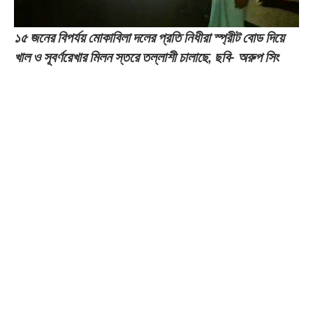
১৫ জনের বিপর্যয় মোকাবিলা দলের প্রতি নিধীরা স্প্রীট বোড দিয়ে
খাল ও সূবর্ণরেখার মিলন স্তরে তল্লাশী চালাছে, ছবি- অরুপ সিং