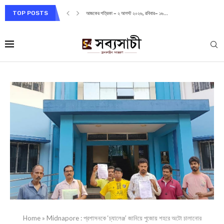
TOP POSTS
আজকের পত্রিকা – ২ আগস্ট ২০২৬, রবিবার– ১৬...
Home
»
Midnapore : প্রশাসনকে ‘চ্যালেঞ্জ’ জানিয়ে পুজোয় শহরে অটো চালানোর