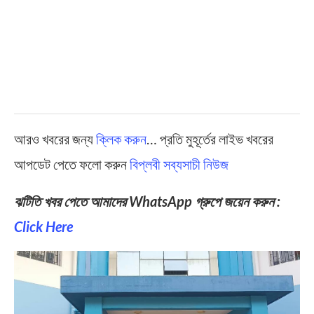
আরও খবরের জন্য
ক্লিক করুন
… প্রতি মুহূর্তের লাইভ খবরের
আপডেট পেতে ফলো করুন
বিপ্লবী সব্যসাচী নিউজ
ঝটিতি খবর পেতে আমাদের WhatsApp গ্রুপে জয়েন করুন :
Click Here