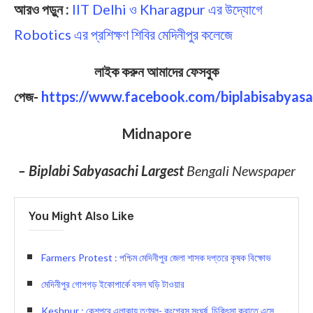
আরও পড়ুন :
IIT Delhi ও Kharagpur এর উদ্যোগে
Robotics এর প্রশিক্ষণ শিবির মেদিনীপুর কলেজে
লাইক করুন আমাদের ফেসবুক
পেজ-
https://www.facebook.com/biplabisabyasa
Midnapore
– Biplabi Sabyasachi Largest
Bengali Newspaper
You Might Also Like
Farmers Protest : পশ্চিম মেদিনীপুর জেলা শাসক দপ্তরে কৃষক বিক্ষোভ
মেদিনীপুর গোপগড় ইকোপার্কে বসল ঘড়ি টাওয়ার
Keshpur : কেশপুরে এলাকায় তৃণমূল- কংগ্রেস সংঘর্ষ, চিকিৎসা করাতে এসে