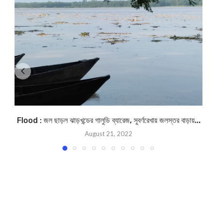
Flood : জল ছাড়ল ঝাড়খন্ডের গালুডি ব্যারেজ, সুবর্ণরেখায় জলস্তর বাড়ায়...
T
August 21, 2022