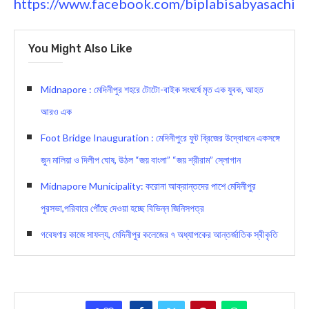
https://www.facebook.com/biplabisabyasachi
You Might Also Like
Midnapore : মেদিনীপুর শহরে টোটো-বাইক সংঘর্ষে মৃত এক যুবক, আহত
আরও এক
Foot Bridge Inauguration : মেদিনীপুরে ফুট ব্রিজের উদ্বোধনে একসঙ্গে
জুন মালিয়া ও দিলীপ ঘোষ, উঠল “জয় বাংলা” “জয় শ্রীরাম” স্লোগান
Midnapore Municipality: করোনা আক্রান্তদের পাশে মেদিনীপুর
পুরসভা,পরিবারে পৌঁছে দেওয়া হচ্ছে বিভিন্ন জিনিসপত্র
গবেষণার কাজে সাফল্য, মেদিনীপুর কলেজের ৭ অধ্যাপকের আন্তর্জাতিক স্বীকৃতি