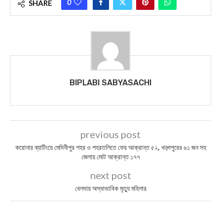
0
SHARE
BIPLABI SABYASACHI
previous post
করোনার ব্যাটিংয়ে মেদিনীপুর শহর ও শহরতলিতে ফের আক্রান্ত ৫২, খড়্গপুরের ৬১ জন সহ
জেলায় মোট আক্রান্ত ১৭৭
next post
বেলদায় অস্বাভাবিক মৃত্যু মহিলার