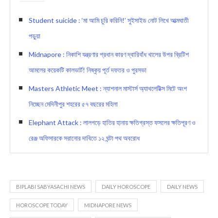
Student suicide : ‘মা আমি চুরি করিনি!’ সুইসাইড নোট লিখে আত্মঘাতী
পড়ুয়া
Midnapore : নিকাশি যন্ত্রণার প্রধান কারণ দ্বারিবাঁধ খালের উপর ব্রিটিশ
আমলের কয়েকটি কালভার্ট! নিষ্কৃয় পূর্ত দফতর ও পুরসভা
Masters Athletic Meet : ন্যাশনাল মাস্টার্স অ্যাথলেটিক্স মিটে অংশ
নিচ্ছেন মেদিনীপুর শহরের ৫৭ বছরের মহিলা
Elephant Attack : লালগড়ে হাতির হানায় ক্ষতিগ্রস্ত ফসলের ক্ষতিপূরণ ও
রেঞ্জ অফিসারকে সরানোর দাবিতে ১২ ঘন্টা পথ অবরোধ
BIPLABI SABYASACHI NEWS
DAILY HOROSCOPE
DAILY NEWS
HOROSCOPE TODAY
MIDNAPORE NEWS