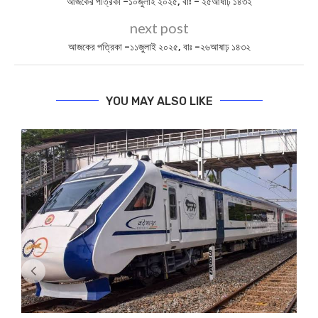
আজকের পত্রিকা –১০জুলাই ২০২৫, বাঃ – ২৫আষাঢ় ১৪৩২
next post
আজকের পত্রিকা –১১জুলাই ২০২৫, বাঃ –২৬আষাঢ় ১৪৩২
YOU MAY ALSO LIKE