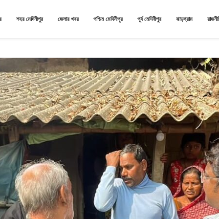
র
শহর মেদিনীপুর
জেলার খবর
পশ্চিম মেদিনীপুর
পূর্ব মেদিনীপুর
ঝাড়গ্রাম
রাজনী