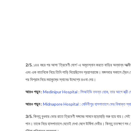
2/5.
১৪৪ বছর পর আসা ‘ত্রিবেণী যোগ’-এ অমৃতস্নান করতে বাড়ির অন্যান্য আত্মীয়
এবং এক নাতনিকে নিয়ে তিনি পাড়ি দিয়েছিলেন প্রয়াগরাজে। মঙ্গলবার সকালে ট্রেন থ
পর বিশ্রাম নিয়ে মহাকুম্ভে স্নানের উদ্দেশ্যে রওনা দেয়।
আরও পড়ুন :
Medinipur Hospital : সিআইডি তদন্ত হোক, তার আগে স্ত্রী যেন সু
আরও পড়ুন :
Midnapore Hospital : মেদিনীপুর হাসপাতালে ফের বিষাক্ত স্যালাই
3/5.
কিন্তু বুধবার ভোর রাতে ত্রিবেণী সঙ্গমের সামনে হুড়োহুড়ি শুরু হয়ে যায়। 
পান। তাকে নিয়ে হাসপাতালে যেতেই দেখা মেলে উর্মিলা দেবীর। কিন্তু ততক্ষণে স
ভুঁইয়া পরিবারের সদস্যরা।