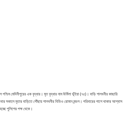
 হল পশ্চিম মেদিনীপুরের এক বৃদ্ধার। মৃত বৃদ্ধার নাম উর্মিলা ভূঁইয়া (৭৫)। বাড়ি শালবনীর কাছারি
বার সকালে মৃতার বাড়িতে পৌঁছায় শালবনীর বিডিও রোমান মন্ডল। পরিবারের পাশে থাকার আশ্বাস
চ্ছে পুলিশের পক্ষ থেকে।