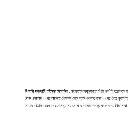
বিপ্লবী সব্যসাচী পত্রিকা অনলাইন :
মহাকুম্ভে অমৃতস্নানে গিয়ে পদপিষ্ট হয়ে মৃত্যু
রোড এলাকায়। খবর বাড়িতে পৌঁছালে নেমে আসে শোকের ছায়া। খবর পেয়ে বৃহস্পতি
দিয়েছেন তিনি। বেনারস থেকে মৃতদেহ এলাকায় আনতে সমস্ত রকম সহযোগিতা করা হ