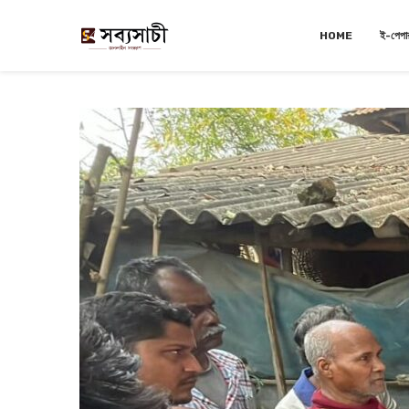
HOME
ই-পেপা