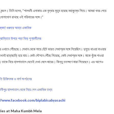
ডল। তিনি বলেন, “শালবনী এলাকার এক বৃদ্ধার মৃত্যু হয়েছে মহাকুম্ভে গিয়ে। আমরা খবর পেয়ে
 যোগাযোগ রাখছে ওই পরিবারের সঙ্গে।”
াক্কা! গুরুতর আহত একাধিক
তিতে উপচে পড়া ভিড় পুণ্যার্থীদের
় ওখানে পৌঁছেছে। সেখান থেকে পায়ে হেঁটে ভারত সেবাশ্রম সঙ্গে গিয়েছিল। দুপুরে খাওয়া দাওয়ার
খনই ছাড়াছাড়ি হয়ে যায়। কেউ স্টেশনে পৌঁছে গিয়েছে, কেউ সেবাশ্রম সঙ্গে। মাকে খুঁজে পাওয়া
 তাকে নিয়ে হাসপাতালে যেতেই দেখা মেলে মায়ের। কিন্তু ততক্ষণে মারা গিয়েছেন। এর আগেও
তি চিকিৎসক ও নার্স সংগঠনের
নীপুর হাসপাতাল থেকে নিয়ে গেল একাধিক তথ্য
://www.facebook.com/biplabisabyasachi
dies at Maha Kumbh Mela