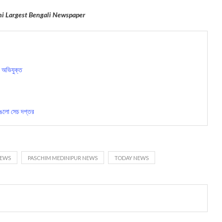
hi Largest Bengali Newspaper
ক অভিযুক্ত
াঙলো সেচ দপ্তর
NEWS
PASCHIM MEDINIPUR NEWS
TODAY NEWS