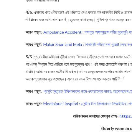
4/5.
এলাকায় খবর পৌঁছাতেই ওই পরিবারে দেখা করতে যান শালবনীর ভিডিও রোমান মন্
পরিবারের সঙ্গে যোগাযোগ করেছি। মৃতদেহ আনা হচ্ছে। পুলিশ প্রশাসন সমস্ত রকম
আরও পড়ুন :
Ambulance Accident : দাসপুরে অ্যাম্বুলেন্স লরির মুখোমুখি ধ
আরও পড়ুন :
Makar Snan and Mela : শিলাবতী নদীতে গঙ্গা পুজো! মকর সংক্রান্
5/5.
মৃতার বৌমা অম্বিকা ভূঁইয়া বলেন, “সোমবার ট্রেনে চেপে মঙ্গলবার সকাল ১০ টায
পর একটু বিশ্রাম নিয়ে বেরিয়ে পড়ে মহাকুম্ভের পথে। এই সময় ঠেলাঠেলি শুরু হয়। ত
যায়নি। আমাদের ৮ জন আত্মীয় গিয়েছিল। তাদের মধ্যে একজনের পায়ে আঘাত লাগে।
অনেক পূণ্যস্থান ঘুরে এসেছেন। এবার যে এমন বিপদ আসবে ভাবতে পারিনি।”
আরও পড়ুন :
প্রসূতি মৃত্যুতে চিকিৎসকদের নামে এফআইআর থানায়, আন্দোলনে সংহ
আরও পড়ুন :
Medinipur Hospital : ৬ ঘন্টার টানা জিজ্ঞাসাবাদ সিআইডির, মেদি
লাইক করুন আমাদের ফেসবুক পেজ-
https
Elderly woman 