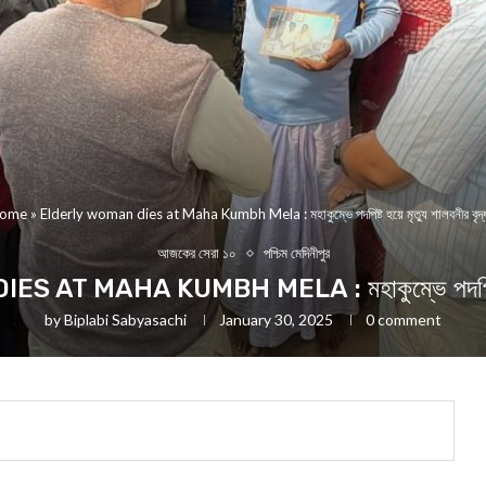
ome
»
Elderly woman dies at Maha Kumbh Mela : মহাকুম্ভে পদপিষ্ট হয়ে মৃত্যু শালবনীর বৃদ্
আজকের সেরা ১০
পশ্চিম মেদিনীপুর
T MAHA KUMBH MELA : মহাকুম্ভে পদপিষ্ট হয়ে ম
by
Biplabi Sabyasachi
January 30, 2025
0 comment