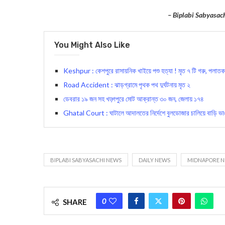
– Biplabi Sabyasac
You Might Also Like
Keshpur : কেশপুরে রাসায়নিক খাইয়ে পশু হত্যা ! মৃত ৭ টি গরু, পলাত
Road Accident : ঝাড়গ্রামে পৃথক পথ দুর্ঘটনায় মৃত ২
ডেবরার ১৯ জন সহ খড়্গপুরে মোট আক্রান্ত ৩০ জন, জেলায় ১৭৪
Ghatal Court : ঘাটালে আদালতের নির্দেশে বুলডোজার চালিয়ে বাড়ি ভ
BIPLABI SABYASACHI NEWS
DAILY NEWS
MIDNAPORE 
0
SHARE