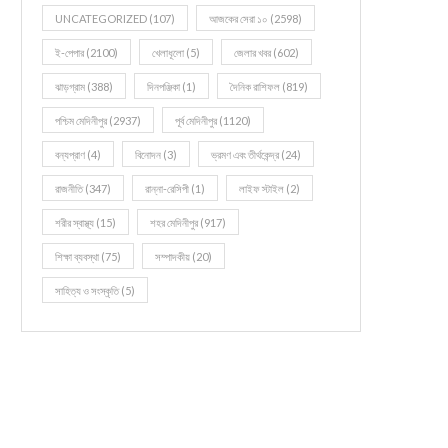
UNCATEGORIZED
(107)
আজকের সেরা ১০
(2598)
ই-পেপার
(2100)
খেলাধূলো
(5)
জেলার খবর
(602)
ঝাড়গ্রাম
(388)
দিনপঞ্জিকা
(1)
দৈনিক রাশিফল
(819)
পশ্চিম মেদিনীপুর
(2937)
পূর্ব মেদিনীপুর
(1120)
বন্যপ্রাণ
(4)
বিনোদন
(3)
ভ্রমণ এবং তীর্থকেন্দ্র
(24)
রাজনীতি
(347)
রান্না-রেসিপী
(1)
লাইফ স্টাইল
(2)
শরীর স্বাস্থ্য
(15)
শহর মেদিনীপুর
(917)
শিক্ষা ব্যবস্থা
(75)
সম্পাদকীয়
(20)
সাহিত্য ও সংস্কৃতি
(5)