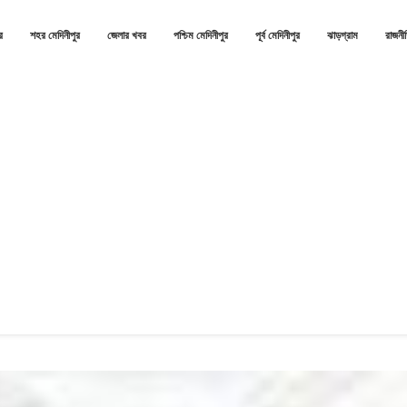
র
শহর মেদিনীপুর
জেলার খবর
পশ্চিম মেদিনীপুর
পূর্ব মেদিনীপুর
ঝাড়গ্রাম
রাজনী