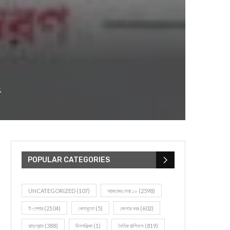
২
POPULAR CATEGORIES
UNCATEGORIZED
(107)
আজকের সেরা ১০
(2598)
ই-পেপার
(2104)
খেলাধূলো
(5)
জেলার খবর
(602)
ঝাড়গ্রাম
(388)
দিনপঞ্জিকা
(1)
দৈনিক রাশিফল
(819)