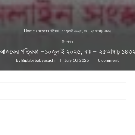
Home
»
আজকের পত্রিকা –১০জুলাই ২০২৫, বাঃ – ২৫আষাঢ় ১৪৩২
ই-পেপার
আজকের পত্রিকা –১০জুলাই ২০২৫, বাঃ – ২৫আষাঢ় ১৪৩
by
Biplabi Sabyasachi
July 10, 2025
0 comment