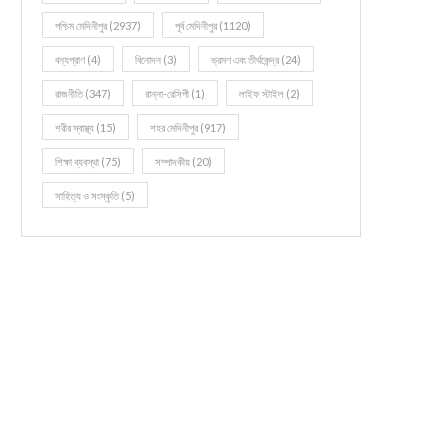
পশ্চিম মেদিনীপুর
(2937)
পূর্ব মেদিনীপুর
(1120)
বন্যপ্রাণ
(4)
বিনোদন
(3)
ভ্রমণ এবং তীর্থকেন্দ্র
(24)
রাজনীতি
(347)
রান্না-রেসিপী
(1)
লাইফ স্টাইল
(2)
শরীর স্বাস্থ্য
(15)
শহর মেদিনীপুর
(917)
শিক্ষা ব্যবস্থা
(75)
সম্পাদকীয়
(20)
সাহিত্য ও সংস্কৃতি
(5)