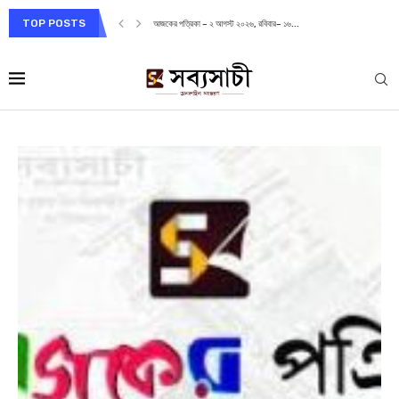
TOP POSTS
আজকের পত্রিকা – ২ আগস্ট ২০২৬, রবিবার– ১৬...