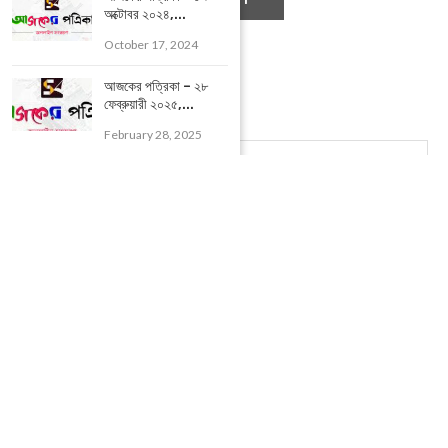
অক্টোবর ২০২৪,...
October 17, 2024
আজকের পত্রিকা – ২৮
ফেব্রুয়ারী ২০২৫,...
February 28, 2025
POPULAR CATEGORIES
UNCATEGORIZED
(107)
আজকের সেরা ১০
(2598)
ই-পেপার
(2100)
খেলাধূলো
(5)
জেলার খবর
(602)
ঝাড়গ্রাম
(388)
দিনপঞ্জিকা
(1)
দৈনিক রাশিফল
(819)
পশ্চিম মেদিনীপুর
(2937)
পূর্ব মেদিনীপুর
(1120)
বন্যপ্রাণ
(4)
বিনোদন
(3)
ভ্রমণ এবং তীর্থকেন্দ্র
(24)
রাজনীতি
(347)
রান্না-রেসিপী
(1)
লাইফ স্টাইল
(2)
শরীর স্বাস্থ্য
(15)
শহর মেদিনীপুর
(917)
শিক্ষা ব্যবস্থা
(75)
সম্পাদকীয়
(20)
সাহিত্য ও সংস্কৃতি
(5)