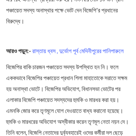
পঞ্চায়েত সদস্য অনাস্থার পক্ষে ভোট দেন বিজেপি’র প্রধানের
বিরুদ্ধে।
Chandra Gram Panchayat
আরও পড়ুন:-
রাস্তায় ধ্বস , দুর্ভোগ পূর্ব মেদিনীপুরের পানিপারুলে
বিজেপির বাকি চারজন পঞ্চায়েত সদস্য উপস্থিত হন নি। ফলে
এককভাবে বিজেপির পঞ্চায়েত প্রধান শিলা মাহাতোকে সরাতে সক্ষম
হয় অনাস্থা ভোটে। বিজেপির অভিযোগ, বিধানসভা ভোটের পর
এলাকার বিজেপি পঞ্চায়েত সদস্যদের হুমকি ও মারধর করা হয়।
এমনকি জোর করে তৃণমূলে যোগ দেওয়াতে বাধ্য করানো হয়েছে।
হুমকি ও মারধরের অভিযোগ অস্বীকার করেন তৃণমূল নেতা নয়ন দে।
তিনি বলেন, বিজেপি নেতাদের দুর্ব্যবহারেই ওদের কর্মীরা দল ছেড়ে