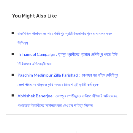
You Might Also Like
রাজনৈতিক পালাবদলের পর মেদিনীপুর গ্রামীণ এলাকায় প্রথম সম্মেলন করল
সিপিএম
Trinamool Campaign : তৃণমূল প্রার্থীদের প্রচারে মেদিনীপুর শহরে টিভি
সিরিয়ালের অভিনেত্রী জবা
Paschim Medinipur Zilla Parishad : এক বছর পর পশ্চিম মেদিনীপুর
জেলা পরিষদের খাদ্য ও কৃষি দফতরে নিয়োগ দুই স্থায়ী কর্মাধ্যক্ষ
Abhishek Banerjee : কেশপুরে গোষ্ঠীদ্বন্দ্ব মেটাতে হুঁশিয়ারি অভিষেকের,
পঞ্চায়েতে বিরোধীদের মনোনয়ন জমা দেওয়ার দায়িত্ব নিলেন!