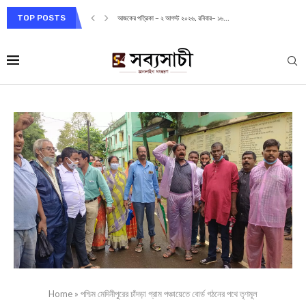
TOP POSTS
আজকের পত্রিকা – ২ আগস্ট ২০২৬, রবিবার– ১৬...
Home
»
পশ্চিম মেদিনীপু্রের চাঁদড়া গ্রাম পঞ্চায়েতে বোর্ড গঠনের পথে তৃণমূল