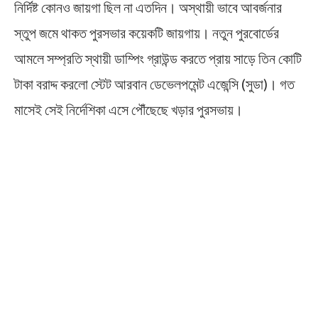
নির্দিষ্ট কোনও জায়গা ছিল না এতদিন। অস্থায়ী ভাবে আবর্জনার
স্তুপ জমে থাকত পুরসভার কয়েকটি জায়গায়। নতুন পুরবোর্ডের
আমলে সম্প্রতি স্থায়ী ডাম্পিং গ্রাউন্ড করতে প্রায় সাড়ে তিন কোটি
টাকা বরাদ্দ করলো স্টেট আরবান ডেভেলপমেন্ট এজেন্সি (সুডা)। গত
মাসেই সেই নির্দেশিকা এসে পৌঁছেছে খড়ার পুরসভায়।