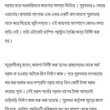
দরবার করে সরকারিভাবে জায়গার সমস্যা মিটেছে। পুরসভার ৮ নম্বর
ওয়ার্ডের খোলামাঠ লাগোয়া এক একর একটি খাস জায়গা পুরসভার
নামে করে দিয়েছে ভূমি দপ্তর। এই জায়গার আশপাশে কোনও বসত
বাড়ি নেই। তাই এটাকেই ডাম্পিং গ্রাউন্ড তৈরির জন্য নির্দিষ্ট করা
হয়।
Kharar Municiaplity
সন্ন্যাসীবাবু বলেন, জায়গা নির্দিষ্ট করা হলেও রাজ্যস্তর থেকে অর্থ
বরাদ্দ না হওয়ায় আটকে ছিল নির্মাণ কাজ। পরে পুরসভার তৎপরতায়
বার বার দরবার করে সম্প্রতি প্রায় সাড়ে তিন কোটি টাকা বরাদ্দ
করেছে সুডা। সেই বরাদ্দ অর্থের প্রথম ধাপের টাকা আসতেই
তড়িঘড়ি নির্মাণ কাজ শুরু করা হয়েছে। পুরসভা কর্তৃপক্ষ সূত্রে জানা
গিয়েছে, ডাম্পিং গ্রাউন্ডটি পরিকল্পনা মত মূল রাস্তা থেকে প্রায়