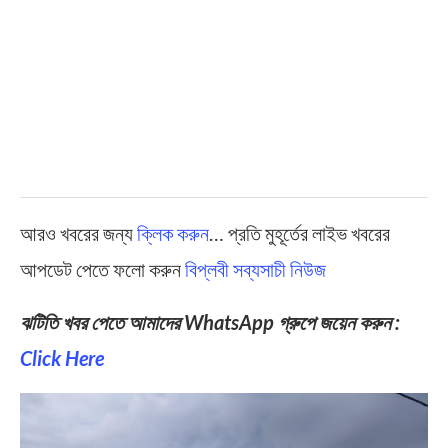
আরও খবরের জন্য
ক্লিক করুন
… প্রতি মুহূর্তের লাইভ খবরের
আপডেট পেতে ফলো করুন
বিপ্লবী সব্যসাচী নিউজ
ঝটিতি খবর পেতে আমাদের WhatsApp গ্রুপে জয়েন করুন :
Click Here