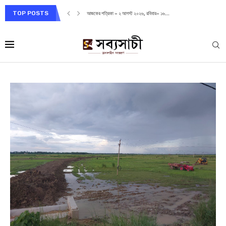
TOP POSTS
আজকের পত্রিকা – ২ আগস্ট ২০২৬, রবিবার– ১৬...