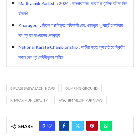
Madhyamik Pariksha 2024 : হাসপাতালের বেডেই মাধ্যমিক পরীক্ষা দিল
চাঁদমণি
Kharagpur : ফিরল বাপ্পাদিত্যর কফিনবন্দী দেহ, খড়্গপুরে পূর্ণরাষ্ট্রীয় মর্যাদায়
সম্পন্ন হল জওয়ানের শেষকৃত্য
National Karate Championship : জাতীয় স্তরে ক্যারাটেতে দ্বিতীয়
স্থান পেল পূর্ব মেদিনীপুরের অমিত
BIPLABI SABYASACHI NEWS
DUMPING GROUND
KHARAR MUNICIPALITY
PASCHIM MEDINIPUR NEWS
0
SHARE