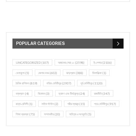
POPULAR CATEGORIES
UNCATEGORIZED
(107)
আজকের সেরা ১০
(2598)
ই-পেপার
(2106)
খেলাধূলো
(5)
জেলার খবর
(602)
ঝাড়গ্রাম
(388)
দিনপঞ্জিকা
(1)
দৈনিক রাশিফল
(819)
পশ্চিম মেদিনীপুর
(2937)
পূর্ব মেদিনীপুর
(1120)
বন্যপ্রাণ
(4)
বিনোদন
(3)
ভ্রমণ এবং তীর্থকেন্দ্র
(24)
রাজনীতি
(347)
রান্না-রেসিপী
(1)
লাইফ স্টাইল
(2)
শরীর স্বাস্থ্য
(15)
শহর মেদিনীপুর
(917)
শিক্ষা ব্যবস্থা
(75)
সম্পাদকীয়
(20)
সাহিত্য ও সংস্কৃতি
(5)