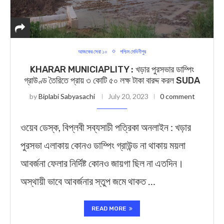
আজকের সেরা ১০
পশ্চিম মেদিনীপুর
KHARAR MUNICIAPLITY : খড়ার পুরসভার ডাম্পিং
গ্রাউণ্ড তৈরিতে প্রায় ৩ কোটি ৫০ লক্ষ টাকা বারদ্দ করল SUDA
by
Biplabi Sabyasachi
July 20, 2023
0 comment
ওয়েব ডেস্ক, বিপ্লবী সব্যসাচী পত্রিকা অনলাইন : খড়ার
পুরসভা এলাকায় কোনও ডাম্পিং গ্রাউন্ড না থাকায় ময়লা
আবর্জনা ফেলার নির্দিষ্ট কোনও জায়গা ছিল না এতদিন।
অস্থায়ী ভাবে আবর্জনার স্তুপ জমে থাকত …
READ MORE