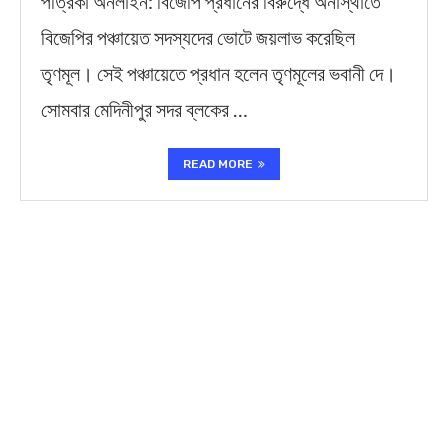
পত্রিকা অনলাইন: বিজেপি প্রধানের বিরুদ্ধে অনাস্থাতে
বিজেপির পঞ্চায়েত সদস্যদের ভোটে জয়লাভ করেছিল
তৃণমূল। সেই পঞ্চায়েতে প্রধান হলেন তৃণমূলের ভবানী দে।
সোমবার মেদিনীপুর সদর ব্লকের …
READ MORE