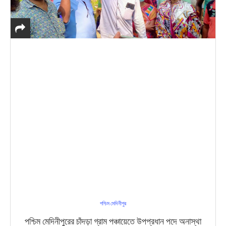
পশ্চিম মেদিনীপুর
পশ্চিম মেদিনীপুরের চাঁদড়া গ্রাম পঞ্চায়েতে উপপ্রধান পদে অনাস্থা