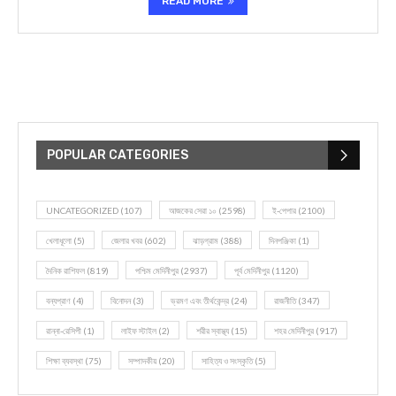
READ MORE
POPULAR CATEGORIES
UNCATEGORIZED
(107)
আজকের সেরা ১০
(2598)
ই-পেপার
(2100)
খেলাধূলো
(5)
জেলার খবর
(602)
ঝাড়গ্রাম
(388)
দিনপঞ্জিকা
(1)
দৈনিক রাশিফল
(819)
পশ্চিম মেদিনীপুর
(2937)
পূর্ব মেদিনীপুর
(1120)
বন্যপ্রাণ
(4)
বিনোদন
(3)
ভ্রমণ এবং তীর্থকেন্দ্র
(24)
রাজনীতি
(347)
রান্না-রেসিপী
(1)
লাইফ স্টাইল
(2)
শরীর স্বাস্থ্য
(15)
শহর মেদিনীপুর
(917)
শিক্ষা ব্যবস্থা
(75)
সম্পাদকীয়
(20)
সাহিত্য ও সংস্কৃতি
(5)