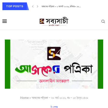
TOP POSTS
আজকের পত্রিকা – ২ আগস্ট ২০২৬, রবিবার– ১৬...
Home
»
আজকের পত্রিকা – ৩০ মার্চ ২০২৩, বাঃ – ১৫ চৈত্র ১৪২৯
ই-পেপার