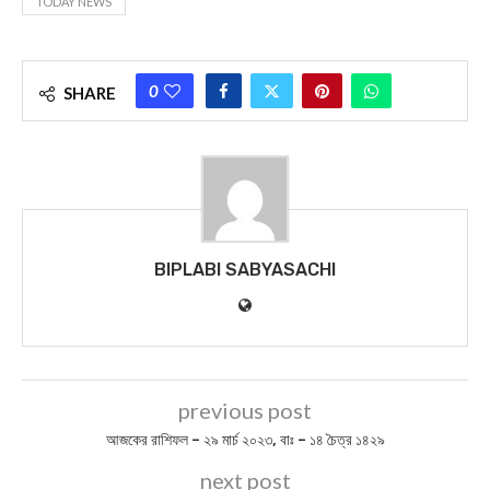
You Might Also Like
আজকের পত্রিকা – ৩০ মে ২০২৬, শনিবার – ১৫ জ্যৈষ্ঠ ১৪৩৩
আজকের পত্রিকা – ২১ফেব্রুয়ারি ২০২৬, বাঃ – ৮ফাল্গুন ১৪৩২
আজকের পত্রিকা- ৫ ডিসেম্বর ২০২০, বাং- ১৯ অগ্রহায়ণ ১৪২৭
আজকের পত্রিকা – ৪মার্চ ২০২৬, বাঃ – ১৯ফাল্গুন ১৪৩২
BIPLABI SABYASACHI NEWS
DAILY NEWS
MIDNAPORE NEWS
PASCHIM MEDINIPUR NEWS
PURBA MEDINIPUR NEWS
TODAY NEWS