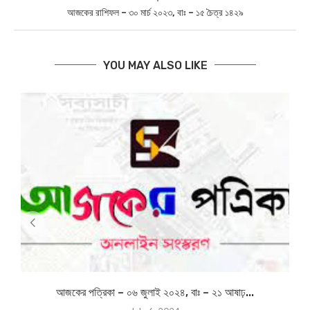
0
SHARE
BIPLABI SABYASACHI
previous post
আজকের রাশিফল – ২৯ মার্চ ২০২৩, বাঃ – ১৪ চৈত্র ১৪২৯
next post
আজকের রাশিফল – ৩০ মার্চ ২০২৩, বাঃ – ১৫ চৈত্র ১৪২৯