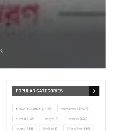
৩২
POPULAR CATEGORIES
UNCATEGORIZED
(107)
আজকের সেরা ১০
(2598)
ই-পেপার
(2106)
খেলাধূলো
(5)
জেলার খবর
(602)
ঝাড়গ্রাম
(388)
দিনপঞ্জিকা
(1)
দৈনিক রাশিফল
(819)