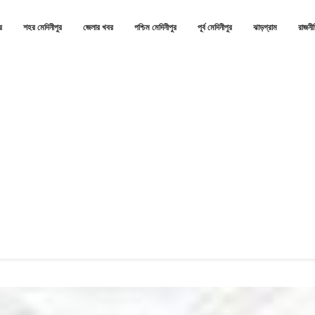
র
শহর মেদিনীপুর
জেলার খবর
পশ্চিম মেদিনীপুর
পূর্ব মেদিনীপুর
ঝাড়গ্রাম
রাজনী