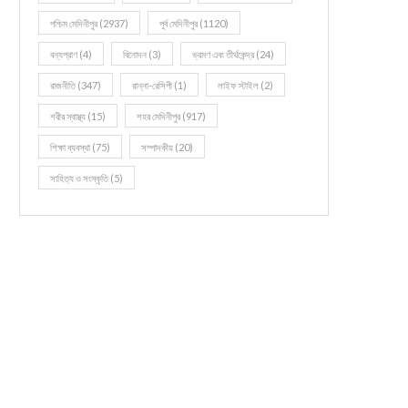
পশ্চিম মেদিনীপুর
(2937)
পূর্ব মেদিনীপুর
(1120)
বন্যপ্রাণ
(4)
বিনোদন
(3)
ভ্রমণ এবং তীর্থকেন্দ্র
(24)
রাজনীতি
(347)
রান্না-রেসিপী
(1)
লাইফ স্টাইল
(2)
শরীর স্বাস্থ্য
(15)
শহর মেদিনীপুর
(917)
শিক্ষা ব্যবস্থা
(75)
সম্পাদকীয়
(20)
সাহিত্য ও সংস্কৃতি
(5)