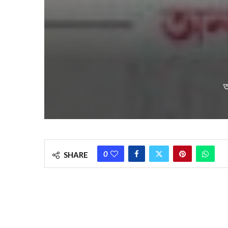
আ
0
SHARE