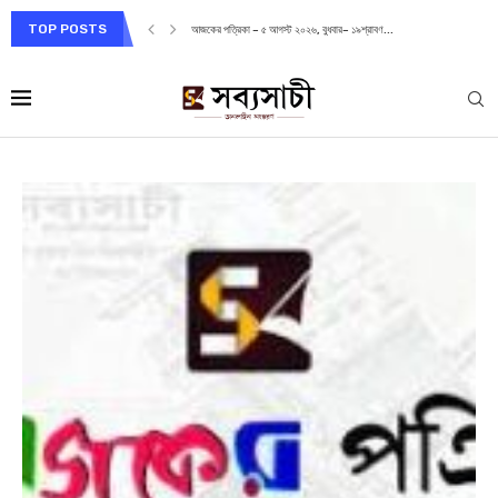
TOP POSTS
আজকের পত্রিকা – ৫ আগস্ট ২০২৬, বুধবার– ১৯শ্রাবণ...