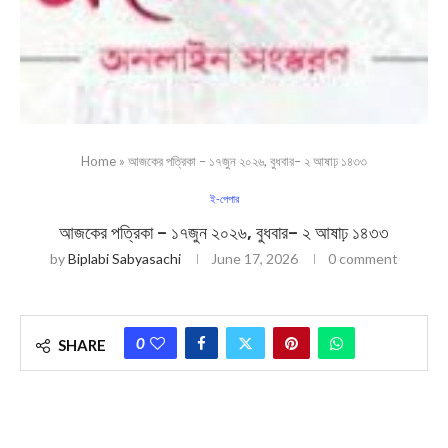
Home
»
আজকের পত্রিকা – ১৭জুন ২০২৬, বুধবার– ২ আষাঢ় ১৪৩৩
ই-পেপার
আজকের পত্রিকা – ১৭জুন ২০২৬, বুধবার– ২ আষাঢ় ১৪৩৩
by
Biplabi Sabyasachi
June 17, 2026
0 comment
0
SHARE