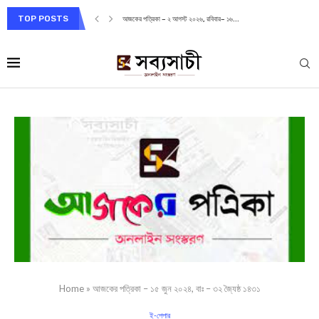
TOP POSTS
আজকের পত্রিকা – ২ আগস্ট ২০২৬, রবিবার– ১৬...
Home
»
আজকের পত্রিকা – ১৫ জুন ২০২৪, বাঃ – ৩২ জ্যৈষ্ঠ ১৪৩১
ই-পেপার