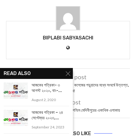
BIPLABI SABYASACHI
READ ALSO
previous post
আজকের পত্রিকা- ৩
Paschim Medinipur : বেলদা ও খড়্গপুর কলেজের পড়ুয়াদের মধ্যে সংঘর্ষে উত্তপ্ত,
আগস্ট ২০২০, বাং-...
ফাটল মাথা
August 2, 2020
next post
Rain : ভ্যাপসা গরমের পর স্বস্তির বৃষ্টি পশ্চিম মেদিনীপুরের একাধিক এলাকায়
আজকের পত্রিকা – ২৪
সেপ্টেম্বর ২০২৩,...
September 24, 2023
YOU MAY ALSO LIKE