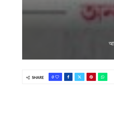
আজ
0
SHARE