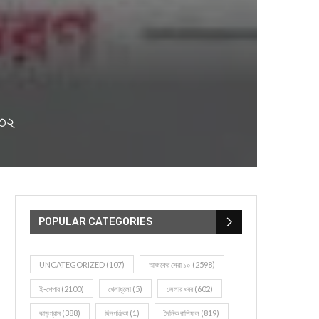
৪৩২
POPULAR CATEGORIES
UNCATEGORIZED
(107)
আজকের সেরা ১০
(2598)
ই-পেপার
(2100)
খেলাধূলো
(5)
জেলার খবর
(602)
ঝাড়গ্রাম
(388)
দিনপঞ্জিকা
(1)
দৈনিক রাশিফল
(819)