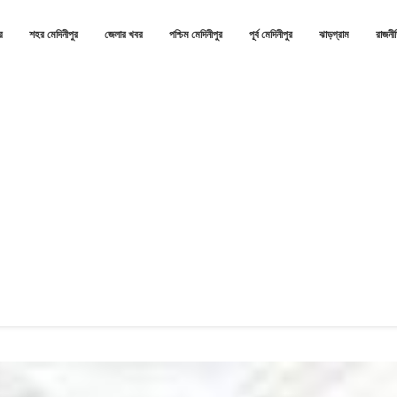
র
শহর মেদিনীপুর
জেলার খবর
পশ্চিম মেদিনীপুর
পূর্ব মেদিনীপুর
ঝাড়গ্রাম
রাজনী