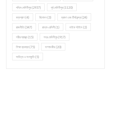
পশ্চিম মেদিনীপুর
(2937)
পূর্ব মেদিনীপুর
(1120)
বন্যপ্রাণ
(4)
বিনোদন
(3)
ভ্রমণ এবং তীর্থকেন্দ্র
(24)
রাজনীতি
(347)
রান্না-রেসিপী
(1)
লাইফ স্টাইল
(2)
শরীর স্বাস্থ্য
(15)
শহর মেদিনীপুর
(917)
শিক্ষা ব্যবস্থা
(75)
সম্পাদকীয়
(20)
সাহিত্য ও সংস্কৃতি
(5)