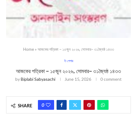
Home
»
আজকের পত্রিকা – ১৫জুন ২০২৬, সোমবার– ৩১জ্যৈষ্ঠ ১৪৩৩
ই-পেপার
আজকের পত্রিকা – ১৫জুন ২০২৬, সোমবার– ৩১জ্যৈষ্ঠ ১৪৩৩
by
Biplabi Sabyasachi
June 15, 2026
0 comment
0
SHARE