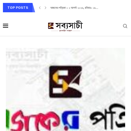
TOP POSTS
আজকের পত্রিকা – ২ আগস্ট ২০২৬, রবিবার– ১৬...