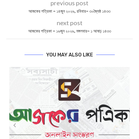
previous post
আজকের পত্রিকা – ১৪জুন ২০২৬, রবিবার– ৩০জ্যৈষ্ঠ ১৪৩৩
next post
আজকের পত্রিকা – ১৬জুন ২০২৬, মঙ্গলবার– ১ আষাঢ় ১৪৩৩
YOU MAY ALSO LIKE